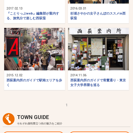
2017.02.13
2016.03.01
『ことりっぷweb』編集部が案内す
杉浦さやかの女子さんぽのススメin西
る、旅気分で楽しむ西荻窪
荻窪
2015.12.02
2014.11.06
西荻案内所のガイドで駅南エリアを歩
西荻案内所のガイドで骨董通り・東京
く
女子大学界隈を巡る
1
TOWN GUIDE
それぞれ個性際立つ街の魅力をご紹介