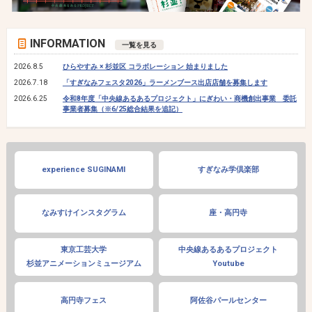
INFORMATION
一覧を見る
2026.8.5
ひらやすみ × 杉並区 コラボレーション 始まりました
2026.7.18
「すぎなみフェスタ2026」ラーメンブース出店店舗を募集します
2026.6.25
令和8年度「中央線あるあるプロジェクト」にぎわい・商機創出事業 委託
事業者募集（※6/25総合結果を追記）
experience SUGINAMI
すぎなみ学倶楽部
なみすけインスタグラム
座・高円寺
東京工芸大学
中央線あるあるプロジェクト
杉並アニメーションミュージアム
Youtube
高円寺フェス
阿佐谷パールセンター