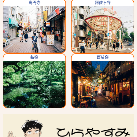
高円寺
阿佐ヶ谷
荻窪
西荻窪