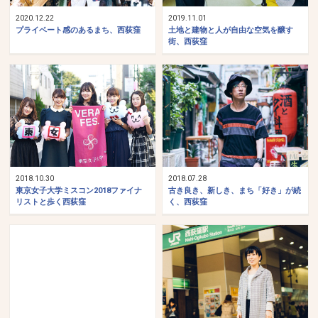
2020.12.22
2019.11.01
プライベート感のあるまち、西荻窪
土地と建物と人が自由な空気を醸す
街、西荻窪
2018.10.30
2018.07.28
東京女子大学ミスコン2018ファイナ
古き良き、新しき、まち「好き」が続
リストと歩く西荻窪
く、西荻窪