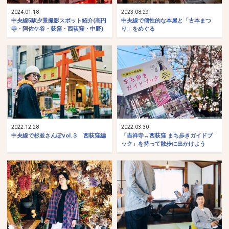
2024.01.18
2023.08.29
中央線5駅夕景撮影スポット紹介(高円
中央線で個性的な本屋と「古本まつ
寺・阿佐ケ谷・荻窪・西荻窪・中野)
り」をめぐる
2022.12.28
2022.03.30
中央線で杉並さんぽvol.３ 西荻窪編
「吉祥寺↔西荻窪 まち歩きガイドブ
ック」を持って散歩に出かけよう