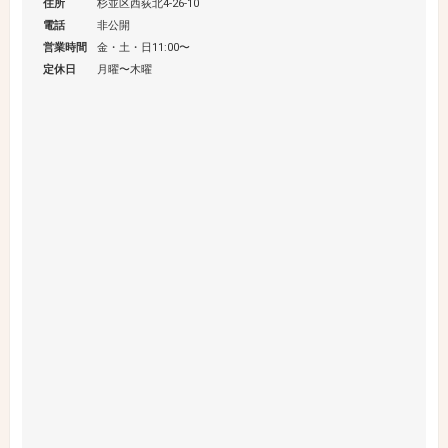
住所
杉並区西荻北4-26-10
電話
非公開
営業時間
金・土・日11:00〜
定休日
月曜〜木曜