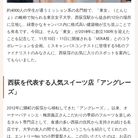
約4000人の学生が通うミッション系の名門校で、「東女」（とんじ
ょ）の略称で知られる東京女子大学。西荻窪駅から徒歩約12分の場所
に立地し、緑豊かなキャンパス内に格式高い建築物が立ち並ぶことで
も有名です。今回は、そんな「東女」が2018年に創立100年を迎えた
ことを記念して、11月10日・11日に開催される「VERA祭」とのコラ
ボレーションを企画。ミスキャンパスコンテストに登壇する5名のフ
ァイナリストのみなさんに、西荻窪のお気に入りのスポットを案内し
てもらいました。
西荻を代表する人気スイーツ店「アングレー
ズ」
2012年に隣町の荻窪から移転してきた「アングレーズ」。以来、オ
ーナーパティシエ・梅原義正さんこだわりの季節のフルーツを楽しめ
るタルト専門店として、食通の多い西荻の住民から支持され続ける名
店です。大学の友人の間でも人気というこちらを紹介してくれたの
は、エントリーNo.1の小野愛梨さん。この日いただいたのは、お店の