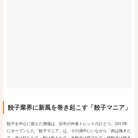
餃子業界に新風を巻き起こす「餃子マニア」
餃子を中心に据えた酒場は、近年の外食トレンドのひとつ。2017年
にオープンした「餃子マニア」は、その渦中にいながら「肉は挽きた
て・皮は打ちたて・餡は包みたて・水餃子は茹でたて・焼餃子は焼き