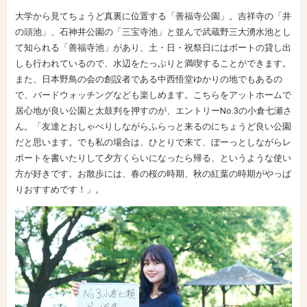
大学から見てちょうど真裏に位置する「善福寺公園」。吉祥寺の「井
の頭池」、石神井公園の「三宝寺池」と並んで武蔵野三大湧水池とし
て知られる「善福寺池」があり、土・日・祝祭日にはボートの貸し出
しも行われているので、水辺をたっぷりと満喫することができます。
また、日本野鳥の会の創設者である中西悟堂ゆかりの地でもあるの
で、バードウォッチングなども楽しめます。こちらをアットホームで
居心地が良い公園と太鼓判を押すのが、エントリーNo.3の小倉七瀬さ
ん。「友達とおしゃべりしながらふらっと来るのにちょうど良い公園
だと思います。でも私の場合は、ひとりで来て、ぼーっとしながらレ
ポートを書いたりして夕方くらいになったら帰る、というような使い
方が好きです。お散歩には、春の桜の時期、秋の紅葉の時期がやっぱ
りおすすめです！」。