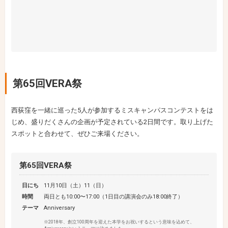
第65回VERA祭
西荻窪を一緒に巡った5人が参加するミスキャンパスコンテストをは
じめ、盛りだくさんの企画が予定されている2日間です。取り上げた
スポットと合わせて、ぜひご来場ください。
第65回VERA祭
日にち
11月10日（土）11（日）
時間
両日とも10:00〜17:00（1日目の講演会のみ18:00終了）
テーマ
Anniversary
※2018年、創立100周年を迎えた本学をお祝いするという意味を込めて、