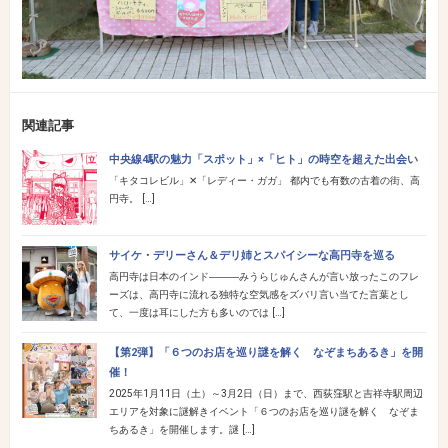
関連記事
中央線4駅の魅力「スポット」×「ヒト」の時空を超えた出会い
「キタコレビル」✕「レディー・ガガ」 都内でも有数の古着の街、高
円寺。 […]
サイケ・デリーさん＆デリ姉とスパイシーな高円寺を巡る
高円寺は日本のインド―――みうらじゅんさんが言い放ったこのフレ
ーズは、高円寺に流れる独特な空気感をズバリ言い当てた言葉とし
て、一度は耳にした方も多いのでは […]
【第2弾】「６つのお店を巡り謎を解く なぞまちあるき」を開
催！
2025年1月11日（土）～3月2日（日）まで、西荻窪駅と吉祥寺駅周辺
エリアを対象に謎解きイベント「６つのお店を巡り謎を解く なぞま
ちあるき」を開催します。謎 […]