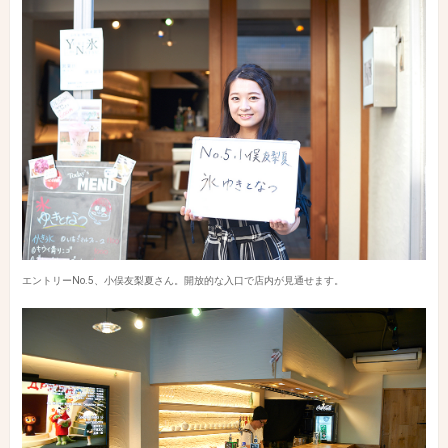
エントリーNo.5、小俣友梨夏さん。開放的な入口で店内が見通せます。