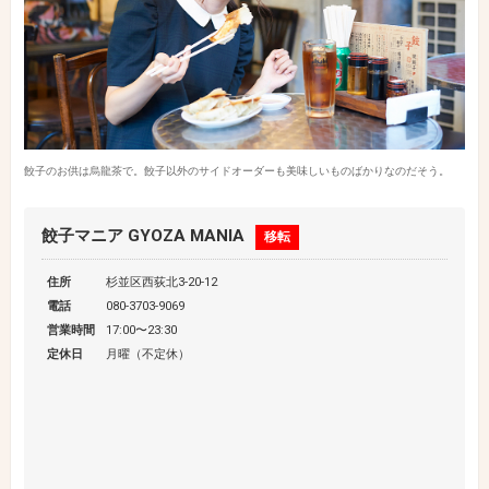
餃子のお供は烏龍茶で。餃子以外のサイドオーダーも美味しいものばかりなのだそう。
餃子マニア GYOZA MANIA
移転
住所
杉並区西荻北3-20-12
電話
080-3703-9069
営業時間
17:00〜23:30
定休日
月曜（不定休）