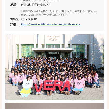
Anniversaryというテーマに決めました。
場所
東京都杉並区善福寺2-6-1
※西荻窪駅から徒歩約12分、又は北口（1番のりば）より関東バス・西10・吉
祥寺駅北口行バスで「東京女子大前」下車すぐ
連絡先
03-5382-6507
詳細
https://verafes65th.wixsite.com/anniversary