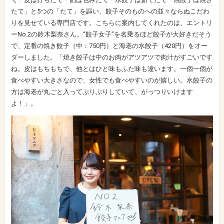
たて」と5つの「たて」を謳い、餃子そのものへの並々ならぬこだわ
りを見せている専門店です。こちらに案内してくれたのは、エントリ
ーNo.2の鈴木梨奈さん。“餃子女子”を名乗るほど餃子が大好きだそう
で、定番の焼き餃子（中：750円）と海老の水餃子（420円）をオー
ダーしました。「焼き餃子は中のお肉がアツアツで肉汁がすごいです
ね。皮はもちもちで、他とはひと味もふた味も違います。一個一個が
食べやすい大きさなので、女性でも食べやすいのが嬉しい。水餃子の
方は海老が丸ごと入ってぷりぷりしていて、がっつりいけます
よ！」。