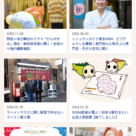
2025.11.28
2025.06.20
阿佐ヶ谷が舞台のドラマ『ひらやす
ミシュランガイド東京2024、ビブグ
み』演出・制作担当者に聞く！杉並ロ
ルマンを獲得！高円寺の人気天ぷら専
ケ地の撮影秘話
門店・天すけ店主に聞く
2024.01.29
2024.01.23
ラーメンマスクに聞く荻窪で外せない
SODA読者が選ぶ！杉並４駅行きたい
ラーメン屋３選
お店人気投票【終了しました】