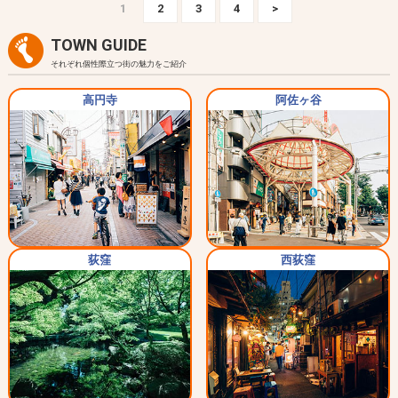
1
2
3
4
>
TOWN GUIDE
それぞれ個性際立つ街の魅力をご紹介
高円寺
阿佐ヶ谷
荻窪
西荻窪