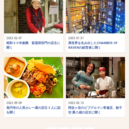
2023.02.07
2023.01.31
昭和３０年創業 荻窪邪宗門の店主に
異世界を生み出したCHAMBER OF
聞く
RAVENの経営者に聞く
2022.09.09
2022.03.13
高円寺の人気カレー屋の店主 3 人に話
阿佐ヶ谷のビブグルマン常連店、餃子
を聞く
坊 豚八戒の店主に聞く