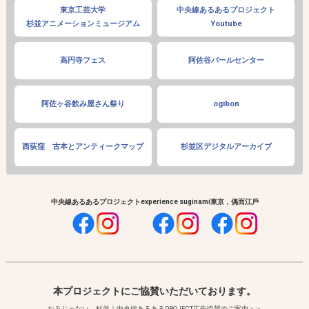
東京工芸大学
中央線あるあるプロジェクト
杉並アニメーションミュージアム
Youtube
高円寺フェス
阿佐谷パールセンター
阿佐ヶ谷飲み屋さん祭り
ogibon
西荻窪 古本とアンティークマップ
杉並区デジタルアーカイブ
中央線あるあるプロジェクト
experience suginami
東京，偶而江戶
本プロジェクトにご協賛いただいております。
なみじゃない、杉並｜中央線あるあるPROJECT広告協賛のご案内＞＞