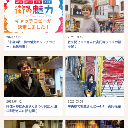
2023.11.07
2023.09.15
「杉並4駅・街の魅⼒キャッチコピ
佐久間ヒロコさんに高円寺フェスの話
ー」結果発表！
を聞く
2023.04.12
2023.03.05
阿佐ヶ谷飲み屋さんまつり発起人 森
中央線で杉並さんぽvol.４ 高円寺編
口剛行さんに話を聞く