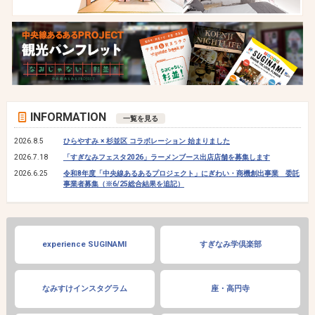
INFORMATION
一覧を見る
2026.8.5
ひらやすみ × 杉並区 コラボレーション 始まりました
2026.7.18
「すぎなみフェスタ2026」ラーメンブース出店店舗を募集します
2026.6.25
令和8年度「中央線あるあるプロジェクト」にぎわい・商機創出事業 委託
事業者募集（※6/25総合結果を追記）
experience SUGINAMI
すぎなみ学倶楽部
なみすけインスタグラム
座・高円寺