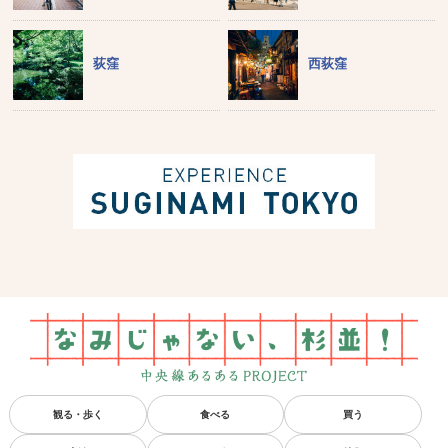
荻窪
西荻窪
観る・歩く
食べる
買う