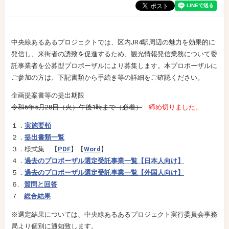
中央線あるあるプロジェクトでは、区内JR4駅周辺の魅力を効果的に
発信し、来街者の誘致を促進するため、観光情報発信業務について委
託事業者を公募型プロポーザルにより募集します。本プロポーザルに
ご参加の方は、下記書類から手続き等の詳細をご確認ください。
企画提案書等の提出期限
令和6年5月28日（火）午後1時まで（必着）
締め切りました。
１．
実施要領
２．
提出書類一覧
３．様式集 【
PDF
】【
Word
】
４．
過去のプロポーザル選定受託事業一覧【日本人向け】
５．
過去のプロポーザル選定受託事業一覧【外国人向け】
６.
質問と回答
７.
総合結果
※選定結果については、中央線あるあるプロジェクト実行委員会事務
局より個別に通知致します。