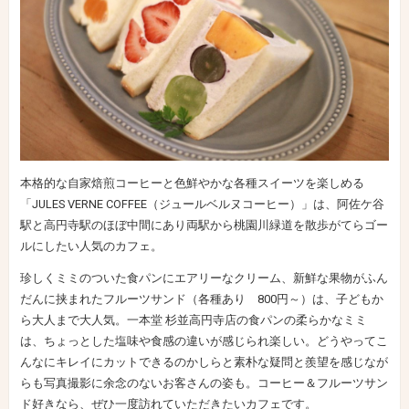
本格的な自家焙煎コーヒーと色鮮やかな各種スイーツを楽しめる
「JULES VERNE COFFEE（ジュールベルヌコーヒー）」は、阿佐ケ谷
駅と高円寺駅のほぼ中間にあり両駅から桃園川緑道を散歩がてらゴー
ルにしたい人気のカフェ。
珍しくミミのついた食パンにエアリーなクリーム、新鮮な果物がふん
だんに挟まれたフルーツサンド（各種あり 800円～）は、子どもか
ら大人まで大人気。一本堂 杉並高円寺店の食パンの柔らかなミミ
は、ちょっとした塩味や食感の違いが感じられ楽しい。どうやってこ
んなにキレイにカットできるのかしらと素朴な疑問と羨望を感じなが
らも写真撮影に余念のないお客さんの姿も。コーヒー＆フルーツサン
ド好きなら、ぜひ一度訪れていただきたいカフェです。