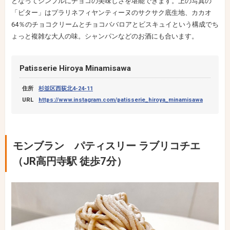
となってシンプルにチョコの美味しさを堪能できます。上の写真の
「ビター」はプラリネフィヤンティーヌのサクサク底生地、カカオ
64％のチョコクリームとチョコババロアとビスキュイという構成でち
ょっと複雑な大人の味。シャンパンなどのお酒にも合います。
Patisserie Hiroya Minamisawa
住所
杉並区西荻北4-24-11
URL
https://www.instagram.com/patisserie_hiroya_minamisawa
モンブラン パティスリー ラブリコチエ
（JR高円寺駅 徒歩7分）