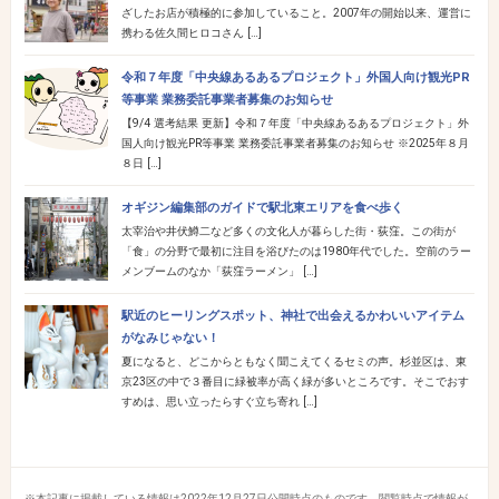
ざしたお店が積極的に参加していること。2007年の開始以来、運営に
携わる佐久間ヒロコさん […]
令和７年度「中央線あるあるプロジェクト」外国人向け観光PR
等事業 業務委託事業者募集のお知らせ
【9/4 選考結果 更新】令和７年度「中央線あるあるプロジェクト」外
国人向け観光PR等事業 業務委託事業者募集のお知らせ ※2025年８月
８日 […]
オギジン編集部のガイドで駅北東エリアを食べ歩く
太宰治や井伏鱒二など多くの文化人が暮らした街・荻窪。この街が
「食」の分野で最初に注目を浴びたのは1980年代でした。空前のラー
メンブームのなか「荻窪ラーメン」 […]
駅近のヒーリングスポット、神社で出会えるかわいいアイテム
がなみじゃない！
夏になると、どこからともなく聞こえてくるセミの声。杉並区は、東
京23区の中で３番目に緑被率が高く緑が多いところです。そこでおす
すめは、思い立ったらすぐ立ち寄れ […]
※本記事に掲載している情報は2022年12月27日公開時点のものです。閲覧時点で情報が