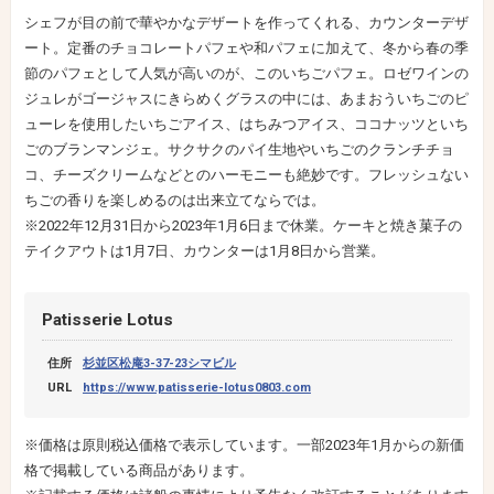
シェフが目の前で華やかなデザートを作ってくれる、カウンターデザ
ート。定番のチョコレートパフェや和パフェに加えて、冬から春の季
節のパフェとして人気が高いのが、このいちごパフェ。ロゼワインの
ジュレがゴージャスにきらめくグラスの中には、あまおういちごのピ
ューレを使用したいちごアイス、はちみつアイス、ココナッツといち
ごのブランマンジェ。サクサクのパイ生地やいちごのクランチチョ
コ、チーズクリームなどとのハーモニーも絶妙です。フレッシュない
ちごの香りを楽しめるのは出来立てならでは。
※2022年12月31日から2023年1月6日まで休業。ケーキと焼き菓子の
テイクアウトは1月7日、カウンターは1月8日から営業。
Patisserie Lotus
住所
杉並区松庵3-37-23シマビル
URL
https://www.patisserie-lotus0803.com
※価格は原則税込価格で表示しています。一部2023年1月からの新価
格で掲載している商品があります。