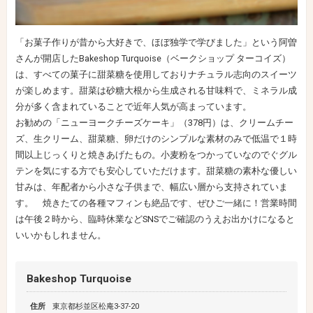
「お菓子作りが昔から大好きで、ほぼ独学で学びました」という阿曽
さんが開店したBakeshop Turquoise（ベークショップ ターコイズ）
は、すべての菓子に甜菜糖を使用しておりナチュラル志向のスイーツ
が楽しめます。甜菜は砂糖大根から生成される甘味料で、ミネラル成
分が多く含まれていることで近年人気が高まっています。
お勧めの「ニューヨークチーズケーキ」（378円）は、クリームチー
ズ、生クリーム、甜菜糖、卵だけのシンプルな素材のみで低温で１時
間以上じっくりと焼きあげたもの。小麦粉をつかっていなのでぐグル
テンを気にする方でも安心していただけます。甜菜糖の素朴な優しい
甘みは、年配者から小さな子供まで、幅広い層から支持されていま
す。 焼きたての各種マフィンも絶品です、ぜひご一緒に！営業時間
は午後２時から、臨時休業などSNSでご確認のうえお出かけになると
いいかもしれません。
Bakeshop Turquoise
住所
東京都杉並区松庵3-37-20