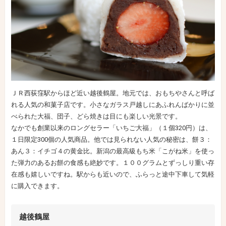
ＪＲ西荻窪駅からほど近い越後鶴屋。地元では、おもちやさんと呼ば
れる人気の和菓子店です。小さなガラス戸越しにあふれんばかりに並
べられた大福、団子、どら焼きは目にも楽しい光景です。
なかでも創業以来のロングセラー「いちご大福」（１個320円）は、
１日限定300個の人気商品。他では見られない人気の秘密は、餅３：
あん３：イチゴ４の黄金比。新潟の最高級もち米「こがね米」を使っ
た弾力のあるお餅の食感も絶妙です。１００グラムとずっしり重い存
在感も嬉しいですね。駅からも近いので、ふらっと途中下車して気軽
に購入できます。
越後鶴屋