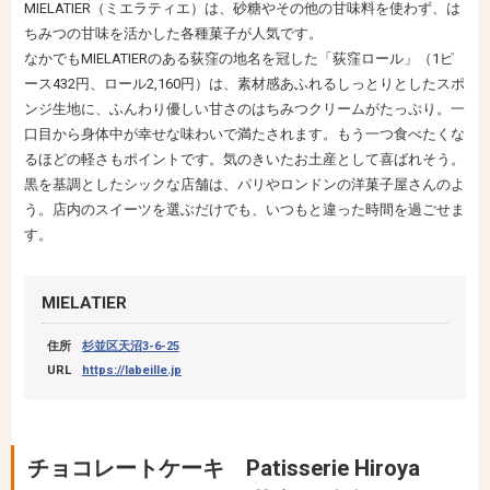
MIELATIER（ミエラティエ）は、砂糖やその他の甘味料を使わず、は
ちみつの甘味を活かした各種菓子が人気です。
なかでもMIELATIERのある荻窪の地名を冠した「荻窪ロール」（1ピ
ース432円、ロール2,160円）は、素材感あふれるしっとりとしたスポ
ンジ生地に、ふんわり優しい甘さのはちみつクリームがたっぷり。一
口目から身体中が幸せな味わいで満たされます。もう一つ食べたくな
るほどの軽さもポイントです。気のきいたお土産として喜ばれそう。
黒を基調としたシックな店舗は、パリやロンドンの洋菓子屋さんのよ
う。店内のスイーツを選ぶだけでも、いつもと違った時間を過ごせま
す。
MIELATIER
住所
杉並区天沼3-6-25
URL
https://labeille.jp
チョコレートケーキ Patisserie Hiroya