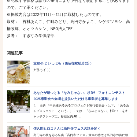
※記載する価格は諸般の事情により予告なく改訂することがあります
ので、ご了承ください。
※掲載内容は2022年11月～12月に取材したものです。
取材： 苔桃あんこ、仲町みどり、高円寺かよこ、シゲタツヨシ、高
橋政輝、オオツカケン、NPO法人TFF
参考： すぎなみ学倶楽部
関連記事
支那そば いしはら（西荻窪駅徒歩2分）
支那そば […]
あなたが魅つける「なみじゃない、杉並!」フォトコンテスト
2025撮影会の会場を提供いただける事業者を募集します
１ 目的 「中央線あるあるプロジェクト実行委員会（以下、「あるあ
るプロジェクト」という。）」では、「なみじゃない、杉並！」をキ
ャッチフレーズに、杉並区内JR […]
佐久間ヒロコさんに高円寺フェスの話を聞く
高円寺の秋を彩る祭典「高円寺フェス」最大の特徴は高円寺の街に根