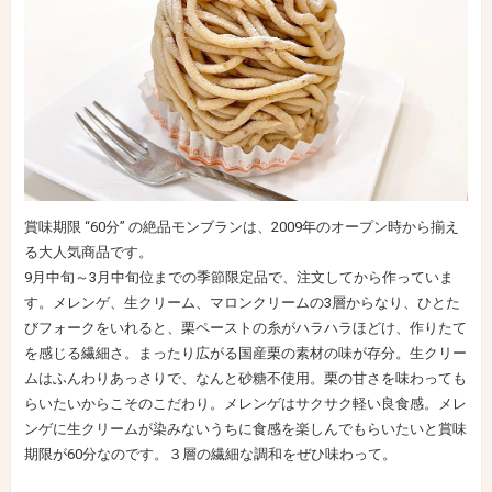
賞味期限 “60分” の絶品モンブランは、2009年のオープン時から揃え
る大人気商品です。
9月中旬～3月中旬位までの季節限定品で、注文してから作っていま
す。メレンゲ、生クリーム、マロンクリームの3層からなり、ひとた
びフォークをいれると、栗ペーストの糸がハラハラほどけ、作りたて
を感じる繊細さ。まったり広がる国産栗の素材の味が存分。生クリー
ムはふんわりあっさりで、なんと砂糖不使用。栗の甘さを味わっても
らいたいからこそのこだわり。メレンゲはサクサク軽い良食感。メレ
ンゲに生クリームが染みないうちに食感を楽しんでもらいたいと賞味
期限が60分なのです。３層の繊細な調和をぜひ味わって。