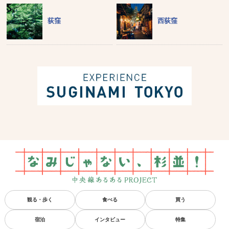
荻窪
西荻窪
観る・歩く
食べる
買う
宿泊
インタビュー
特集