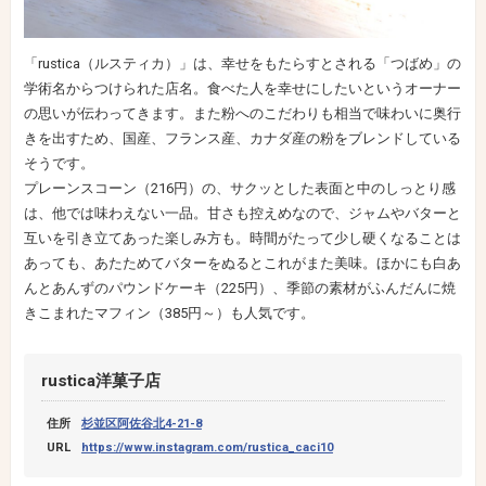
「rustica（ルスティカ）」は、幸せをもたらすとされる「つばめ」の
学術名からつけられた店名。食べた人を幸せにしたいというオーナー
の思いが伝わってきます。また粉へのこだわりも相当で味わいに奥行
きを出すため、国産、フランス産、カナダ産の粉をブレンドしている
そうです。
プレーンスコーン（216円）の、サクッとした表面と中のしっとり感
は、他では味わえない一品。甘さも控えめなので、ジャムやバターと
互いを引き立てあった楽しみ方も。時間がたって少し硬くなることは
あっても、あたためてバターをぬるとこれがまた美味。ほかにも白あ
んとあんずのパウンドケーキ（225円）、季節の素材がふんだんに焼
きこまれたマフィン（385円～）も人気です。
rustica洋菓子店
住所
杉並区阿佐谷北4-21-8
URL
https://www.instagram.com/rustica_caci10