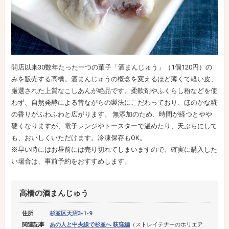
開店以来30数年たった一つの菓子「酒まんじゅう」（1個120円）の
みを販売する高橋。酒まんじゅうの概念を変えるほど薄くて軽い皮、
厳選された上質なこしあんが絶品です。柔軟剤やふくらし粉などを使
わず、自然発酵による昔ながらの製法にこだわっており、ほのかな糀
の香りがふわふわと広がります。 無添加のため、時間が経つとやや
硬くなりますが、電子レンジやトースターで温めたり、天ぷらにして
も、おいしくいただけます。冷凍保存もOK。
※早い時にはお昼前には売り切れてしまいますので、確実に購入した
い場合は、事前予約をおすすめします。
高橋の酒まんじゅう
住所
杉並区天沼3-1-9
関連記事
あの人と中央線で杉並へ 荻窪編
（ストレイテナーのホリエア