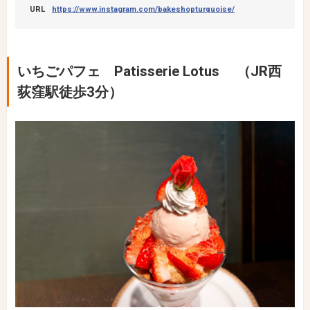
URL
https://www.instagram.com/bakeshopturquoise/
いちごパフェ Patisserie Lotus （JR西
荻窪駅徒歩3分）