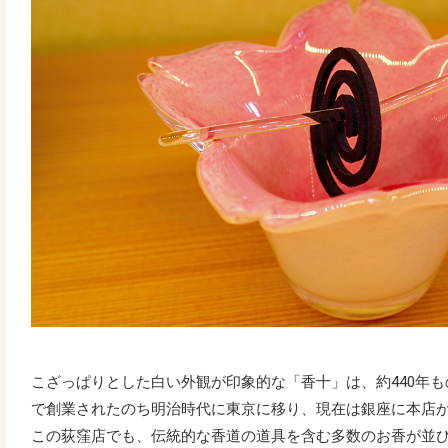
こざっぱりとした白い外観が印象的な「香十」は、約440年
で創業されたのち明治時代に東京に移り、現在は銀座に本店
この荻窪店でも、伝統的な香道の道具を含む多数のお香が並