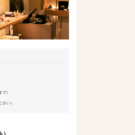
0まで）
ださい）
分）