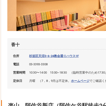
香十
住所
杉並区天沼3-6-24教会通りハウス1F
電話
03-3393-3308
営業時間
10:30〜14:00 15:00~18:30 （臨時営業中のため17:3
定休日
月曜 （7，8，9月は不定休。
ホームページ
でご確認く
楽山 阿佐谷新店（阿佐ケ谷駅徒歩2