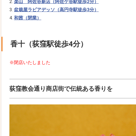
楽山 阿佐谷新店（阿佐ケ谷駅徒歩2分）
盆栽屋ラビアデッソ（高円寺駅徒歩3分）
和茜（閉業）
香十（荻窪駅徒歩4分）
※閉店いたしました
荻窪教会通り商店街で伝統ある香りを