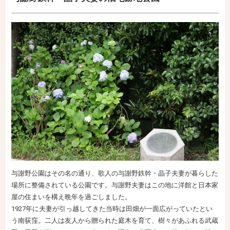
与謝野公園はその名の通り、歌人の与謝野鉄幹・晶子夫妻が暮らした
場所に整備されている公園です。与謝野夫妻はこの地に洋館と日本家
屋の住まいを構え晩年を過ごしました。
1927年に夫妻が引っ越してきた当時は田畑が一面広がっていたとい
う南荻窪。二人は友人から贈られた庭木を育て、樹々があふれる武蔵