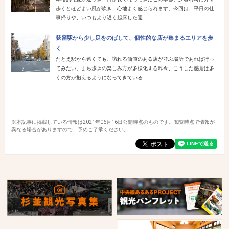
歩くとほどよい風が吹き、心地よく感じられます。今回は、平日の仕
事帰りや、いつもより遅く起床した週 […]
荻窪駅から少し足をのばして、個性的な店が集まるエリアを歩
く
たとえ駅から遠くても、訪れる価値のある店が並ぶ場所であれば行っ
てみたい。まち歩きの楽しみ方が多様化する昨今、こうした感覚は多
くの方が抱えるようになってきている […]
※本記事に掲載している情報は2021年06月16日公開時点のものです。閲覧時点で情報が
異なる場合がありますので、予めご了承ください。