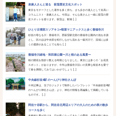
泉麻人さんと巡る 荻窪歴史文化スポット
東京をモチーフとした著作を多く持ち、まち歩きの達人として名高い
コラムニスト・泉麻人さん。今回は、そんな泉さんと一緒に荻窪の歴
史スポットを巡ります。荻窪は、駅南 […]
ひとり古墳部スソアキコ×暗渠マニアックスと歩く善福寺川
杉並の母なる川・善福寺川。西荻窪駅北部の善福寺公園内の池を水源
とし、区のほぼ中央部を蛇行しながら流れる一級河川で、流域には多
くの遺跡があることでも知ら […]
善福寺川緑地・和田堀公園〜川と桜のある風景〜
桜の開花を指折り数える時期となりました。東京には多くの「お花見
スポット」がありますが、今年は善福寺川沿いの見事な桜並木を愛で
て春を満喫してみてはいかがでしょう […]
中央線杉並4駅 の〜んびり神社さんぽ
※本記事は、当プロジェクトで制作したパンフレット「中央線杉並4駅
の〜んびり神社さんぽ」より、神社の情報を再編集して掲載している
ものです。 […]
阿佐ケ谷駅から、阿佐谷北周辺エリアの大人のための夜の散歩
コースを歩く
本格的な夏が近づき、日が長くなってきたこの季節。夕暮れ時に外を