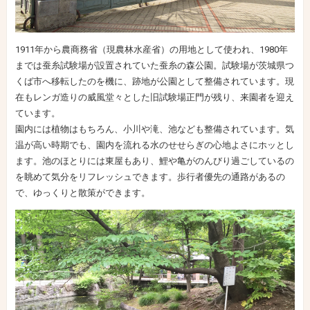
1911年から農商務省（現農林水産省）の用地として使われ、1980年
までは蚕糸試験場が設置されていた蚕糸の森公園。試験場が茨城県つ
くば市へ移転したのを機に、跡地が公園として整備されています。現
在もレンガ造りの威風堂々とした旧試験場正門が残り、来園者を迎え
ています。
園内には植物はもちろん、小川や滝、池なども整備されています。気
温が高い時期でも、園内を流れる水のせせらぎの心地よさにホッとし
ます。池のほとりには東屋もあり、鯉や亀がのんびり過ごしているの
を眺めて気分をリフレッシュできます。歩行者優先の通路があるの
で、ゆっくりと散策ができます。