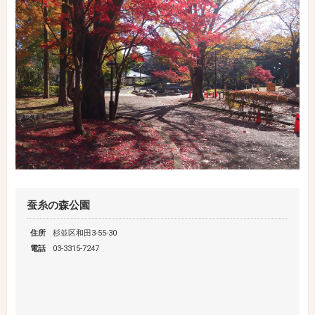
蚕糸の森公園
住所
杉並区和田3-55-30
電話
03-3315-7247