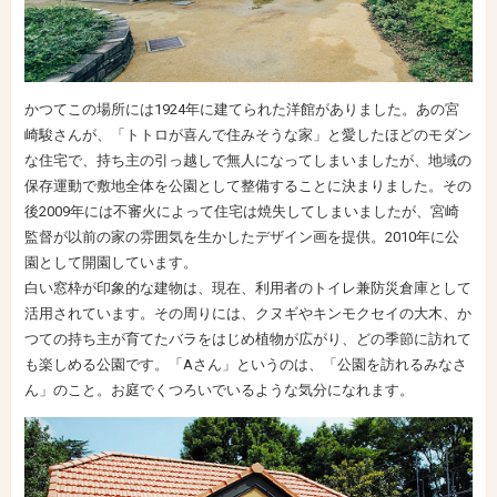
かつてこの場所には1924年に建てられた洋館がありました。あの宮
崎駿さんが、「トトロが喜んで住みそうな家」と愛したほどのモダン
な住宅で、持ち主の引っ越しで無人になってしまいましたが、地域の
保存運動で敷地全体を公園として整備することに決まりました。その
後2009年には不審火によって住宅は焼失してしまいましたが、宮崎
監督が以前の家の雰囲気を生かしたデザイン画を提供。2010年に公
園として開園しています。
白い窓枠が印象的な建物は、現在、利用者のトイレ兼防災倉庫として
活用されています。その周りには、クヌギやキンモクセイの大木、か
つての持ち主が育てたバラをはじめ植物が広がり、どの季節に訪れて
も楽しめる公園です。「Aさん」というのは、「公園を訪れるみなさ
ん」のこと。お庭でくつろいでいるような気分になれます。