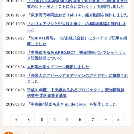
2019.12.12
「 TOKYO SUGINAMI SAVOUR THE LOCAL FLAVOUR ＝杉
並のヒト・モノ・コトに会いに行く＝」を制作しました
2019.12.09
「東京高円寺阿波おどりplus＋」紹介動画を制作しました
2019.10.08
「ホリエアツシと中央線を歩く」の4駅総集編を制作しま
した
2019.09.27
『SODA11月号』（ぴあ株式会社）にタイアップ記事を掲
載しました
2019.09.25
「中央線あるあるPROJECT」観光情報パンフレットラッ
ク設置状況について
2019.06.24
大田黒公園をドローン撮影しました
2019.04.30
『外国人にアピールするデザインのアイデア』に掲載され
ました
2019.04.26
平成31年度「中央線あるあるプロジェクト」観光情報発
信業務 委託事業者募集
2019.03.18
「中央線4駅まち歩き guide book」を制作しました
«
<
3
4
5
6
7
>
»