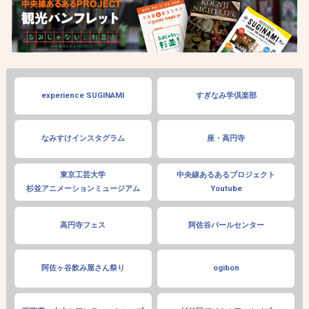
experience SUGINAMI
すぎなみ学倶楽部
なみすけインスタグラム
座・高円寺
東京工芸大学
中央線あるあるプロジェクト
杉並アニメーションミュージアム
Youtube
高円寺フェス
阿佐谷パールセンター
阿佐ヶ谷飲み屋さん祭り
ogibon