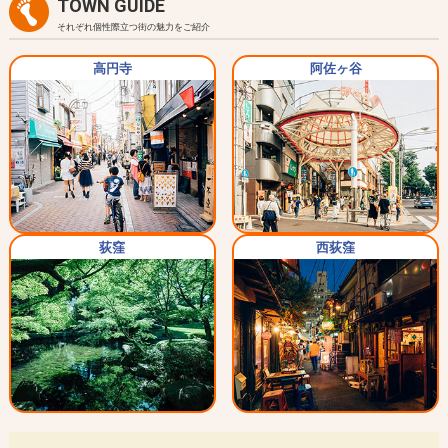
TOWN GUIDE
それぞれ個性際立つ街の魅力をご紹介
高円寺
阿佐ヶ谷
荻窪
西荻窪