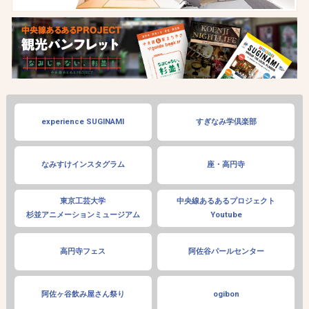
experience SUGINAMI
すぎなみ学倶楽部
なみすけインスタグラム
座・高円寺
東京工芸大学
中央線あるあるプロジェクト
杉並アニメーションミュージアム
Youtube
高円寺フェス
阿佐谷パールセンター
阿佐ヶ谷飲み屋さん祭り
ogibon