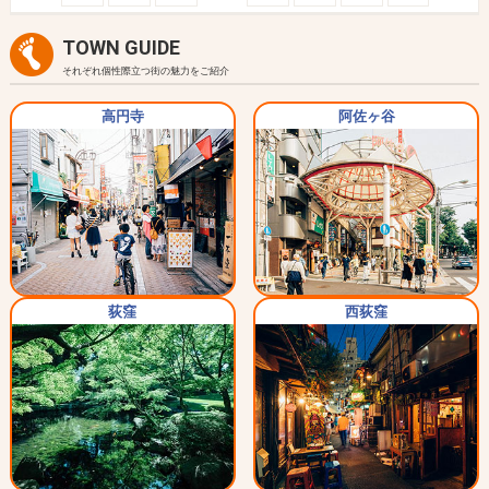
TOWN GUIDE
それぞれ個性際立つ街の魅力をご紹介
高円寺
阿佐ヶ谷
荻窪
西荻窪