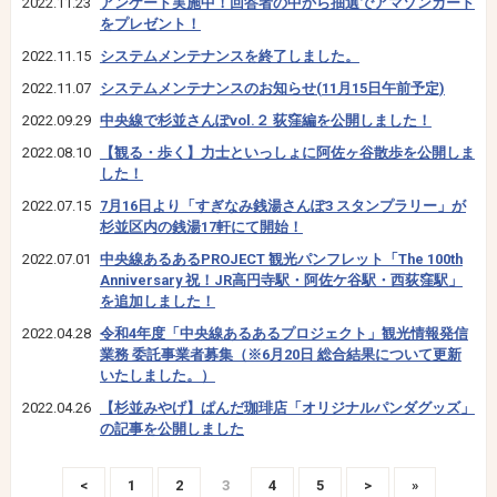
2022.11.23
アンケート実施中！回答者の中から抽選でアマゾンカード
をプレゼント！
2022.11.15
システムメンテナンスを終了しました。
2022.11.07
システムメンテナンスのお知らせ(11月15日午前予定)
2022.09.29
中央線で杉並さんぽvol.２ 荻窪編を公開しました！
2022.08.10
【観る・歩く】力士といっしょに阿佐ヶ谷散歩を公開しま
した！
2022.07.15
7月16日より「すぎなみ銭湯さんぽ3 スタンプラリー」が
杉並区内の銭湯17軒にて開始！
2022.07.01
中央線あるあるPROJECT 観光パンフレット「The 100th
Anniversary 祝！JR高円寺駅・阿佐ケ谷駅・西荻窪駅」
を追加しました！
2022.04.28
令和4年度「中央線あるあるプロジェクト」観光情報発信
業務 委託事業者募集（※6月20日 総合結果について更新
いたしました。）
2022.04.26
【杉並みやげ】ぱんだ珈琲店「オリジナルパンダグッズ」
の記事を公開しました
<
1
2
3
4
5
>
»