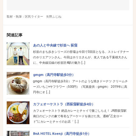
取材・執筆：区民ライター 矢野ふじね
関連記事
あの人と中央線で杉並へ 荻窪
杉並のまち歩きシリーズの登場は今回で3回目となる、ストレイテナー
のホリエアツシさん。今回はホリエさんが、友人である千葉雄大さん
に、中央線沿線の杉並区4駅の魅力 […]
gmgm（高円寺駅徒歩3分）
gmgm（高円寺駅徒歩3分） アートのような焼きドーナツ クリームチ
ーズいちご×サフラワー（500円）（写真提供：gmgm） 2019年に高
円寺にオ […]
カフェオーケストラ（西荻窪駅徒歩4分）
カフェオーケストラ 絶品カレーとチャイで腹ごしらえ！ JR西荻窪駅
南口のピンクの象で有名なアーケードを抜けた先、通称“乙女ロー
ド”にカレーとチャイのお店「 […]
BnA HOTEL Koenji（高円寺徒歩1分）