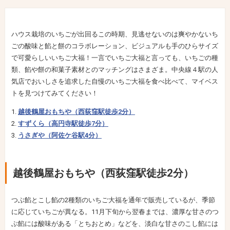
ハウス栽培のいちごが出回るこの時期、見逃せないのは爽やかないち
ごの酸味と餡と餅のコラボレーション、ビジュアルも手のひらサイズ
で可愛らしいいちご大福！一言でいちご大福と言っても、いちごの種
類、餡や餅の和菓子素材とのマッチングはさまざま。中央線４駅の人
気店でおいしさを追求した自慢のいちご大福を食べ比べて、マイベス
トを見つけてみてください！
越後鶴屋おもちや（西荻窪駅徒歩2分）
すずくら（高円寺駅徒歩7分）
うさぎや（阿佐ケ谷駅4分）
越後鶴屋おもちや（西荻窪駅徒歩2分）
つぶ餡とこし餡の2種類のいちご大福を通年で販売しているが、季節
に応じていちごが異なる。11月下旬から翌春までは、濃厚な甘さのつ
ぶ餡には酸味がある「とちおとめ」などを、淡白な甘さのこし餡には