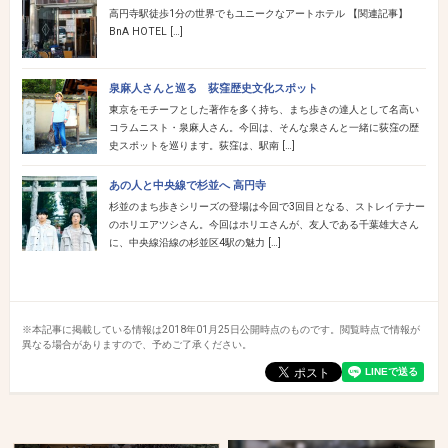
高円寺駅徒歩1分の世界でもユニークなアートホテル 【関連記事】
BnA HOTEL […]
泉麻人さんと巡る 荻窪歴史文化スポット
東京をモチーフとした著作を多く持ち、まち歩きの達人として名高い
コラムニスト・泉麻人さん。今回は、そんな泉さんと一緒に荻窪の歴
史スポットを巡ります。荻窪は、駅南 […]
あの人と中央線で杉並へ 高円寺
杉並のまち歩きシリーズの登場は今回で3回目となる、ストレイテナー
のホリエアツシさん。今回はホリエさんが、友人である千葉雄大さん
に、中央線沿線の杉並区4駅の魅力 […]
※本記事に掲載している情報は2018年01月25日公開時点のものです。閲覧時点で情報が
異なる場合がありますので、予めご了承ください。