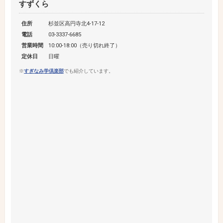
すずくら
住所
杉並区高円寺北4-17-12
電話
03-3337-6685
営業時間
10:00-18:00（売り切れ終了）
定休日
日曜
※
すぎなみ学倶楽部
でも紹介しています。