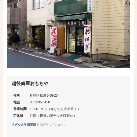
越後鶴屋おもちや
住所
杉並区松庵3-38-20
電話
03-3335-0450
営業時間
10:00-18:00（売り切り次第終了）
定休日
月曜（祝日の場合は火曜代休）
すぎなみ学倶楽部
でも紹介しています。