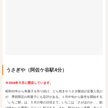
うさぎや（阿佐ケ谷駅4分）
※2024年５月に閉店しています。
昭和32年から和菓子を作り続け、どら焼きやうさぎ饅頭が定番人気だ
が、季節限定の和菓子にも定評がある。１月中旬から販売を開始する
「いちご餅」は、５月の母の日頃まで。いちごは「さがほのか」、餡
は味わいを重視してつぶし餡である。また、餅ではなく求肥（ぎゅう