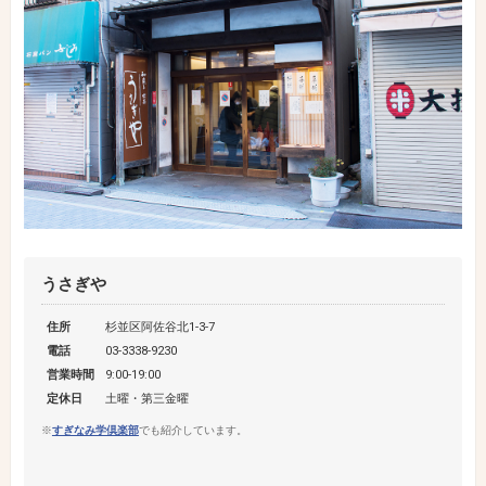
うさぎや
住所
杉並区阿佐谷北1-3-7
電話
03-3338-9230
営業時間
9:00-19:00
定休日
土曜・第三金曜
※
すぎなみ学倶楽部
でも紹介しています。