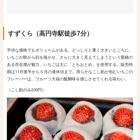
すずくら（高円寺駅徒歩7分）
手頃な価格でもボリュームがある。どっしりと重く大きいところに、
いちごが餅から顔を覗かせ、さらに大きく見えてしまうという愛嬌の
ある存在感が魅力。いちごは主に「とちおとめ」を使用する。販売時
期は11月後半から５月の連休頃まで。滑らかなこし餡が包むいちごの
フレーバーは、フルーツ大福の醍醐味を感じさせてくれる味わい。
（こし餡のみ200円）