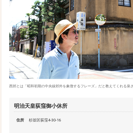
西郊とは「昭和初期の中央線郊外を象徴するフレーズ」だと教えてくれる泉
明治天皇荻窪御小休所
住所
杉並区荻窪4-30-16