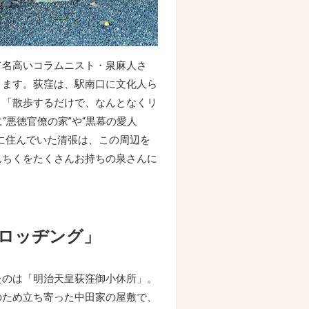
て名高いコラムニスト・泉麻人さ
ります。荻窪は、駅南口に文化人ら
。「散歩するだけで、なんとなくリ
“悪徳官僚の家”や“黒幕の愛人
に住んでいた清張は、この周辺を
んちくをたくさんお持ちの泉さんに
ロッヂング」
たのは「明治天皇荻窪御小休所」。
のため立ち寄った中田家の屋敷で、