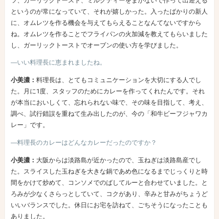
ツ、ガーリックトースト、ミルクティーをまかないで作って出迎える
というのが常になっていて、それが嬉しかった。入ったばかりの新人
に、オムレツを作る機会を与えてもらえることなんてないですから
ね。オムレツを作ることでフライパンの火加減を教えてもらいました
し、ガーリックトーストでオーブンの使い方を学びました。
―いい料理長に恵まれましたね。
小美濃：
料理長は、とてもコミュニケーションを大切にする人でし
た。月に1度、スタッフのためにカレーを作ってくれたんです。それ
が本当においしくて、忘れられない味で、その味を目指して、考え、
調べ、試行錯誤を重ねて生み出したのが、今の「和牛ビーフジャワカ
レー」です。
―料理長のカレーはどんなカレーだったのですか？
小美濃：
大阪からは淡路島が近かったので、玉ねぎは淡路島産でし
た。スライスした玉ねぎを大きな鍋であめ色になるまでじっくりと時
間をかけて炒めて、コンソメでのばしてルーと合わせていました。と
ろみが少なくさらっとしていて、コクがあり、辛みと甘みがちょうど
いいバランスでした。休日にお宅を訪ねて、ごちそうになったことも
ありました。