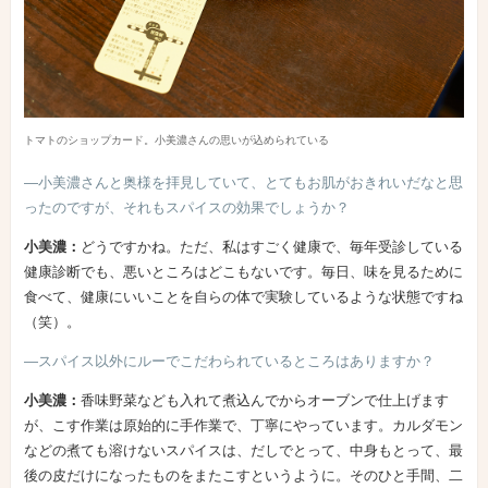
トマトのショップカード。小美濃さんの思いが込められている
―小美濃さんと奥様を拝見していて、とてもお肌がおきれいだなと思
ったのですが、それもスパイスの効果でしょうか？
小美濃：
どうですかね。ただ、私はすごく健康で、毎年受診している
健康診断でも、悪いところはどこもないです。毎日、味を見るために
食べて、健康にいいことを自らの体で実験しているような状態ですね
（笑）。
―スパイス以外にルーでこだわられているところはありますか？
小美濃：
香味野菜なども入れて煮込んでからオーブンで仕上げます
が、こす作業は原始的に手作業で、丁寧にやっています。カルダモン
などの煮ても溶けないスパイスは、だしでとって、中身もとって、最
後の皮だけになったものをまたこすというように。そのひと手間、二