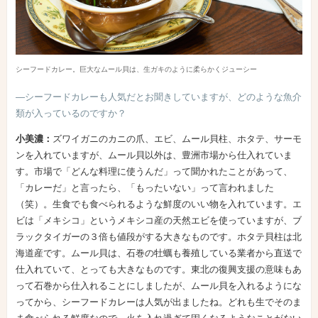
シーフードカレー。巨大なムール貝は、生ガキのように柔らかくジューシー
―シーフードカレーも人気だとお聞きしていますが、どのような魚介
類が入っているのですか？
小美濃：
ズワイガニのカニの爪、エビ、ムール貝柱、ホタテ、サーモ
ンを入れていますが、ムール貝以外は、豊洲市場から仕入れていま
す。市場で「どんな料理に使うんだ」って聞かれたことがあって、
「カレーだ」と言ったら、「もったいない」って言われました
（笑）。生食でも食べられるような鮮度のいい物を入れています。エ
ビは「メキシコ」というメキシコ産の天然エビを使っていますが、ブ
ラックタイガーの３倍も値段がする大きなものです。ホタテ貝柱は北
海道産です。ムール貝は、石巻の牡蠣も養殖している業者から直送で
仕入れていて、とっても大きなものです。東北の復興支援の意味もあ
って石巻から仕入れることにしましたが、ムール貝を入れるようにな
ってから、シーフードカレーは人気が出ましたね。どれも生でそのま