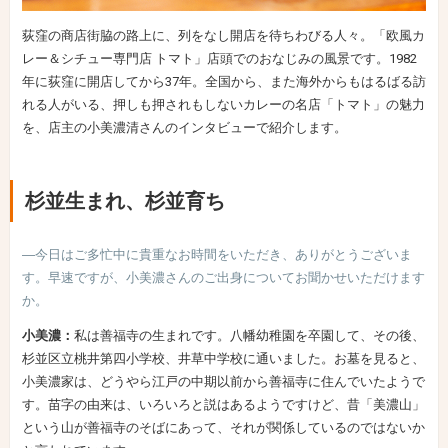
荻窪の商店街脇の路上に、列をなし開店を待ちわびる人々。「欧風カ
レー＆シチュー専門店 トマト」店頭でのおなじみの風景です。1982
年に荻窪に開店してから37年。全国から、また海外からもはるばる訪
れる人がいる、押しも押されもしないカレーの名店「トマト」の魅力
を、店主の小美濃清さんのインタビューで紹介します。
杉並生まれ、杉並育ち
―今日はご多忙中に貴重なお時間をいただき、ありがとうございま
す。早速ですが、小美濃さんのご出身についてお聞かせいただけます
か。
小美濃：
私は善福寺の生まれです。八幡幼稚園を卒園して、その後、
杉並区立桃井第四小学校、井草中学校に通いました。お墓を見ると、
小美濃家は、どうやら江戸の中期以前から善福寺に住んでいたようで
す。苗字の由来は、いろいろと説はあるようですけど、昔「美濃山」
という山が善福寺のそばにあって、それが関係しているのではないか