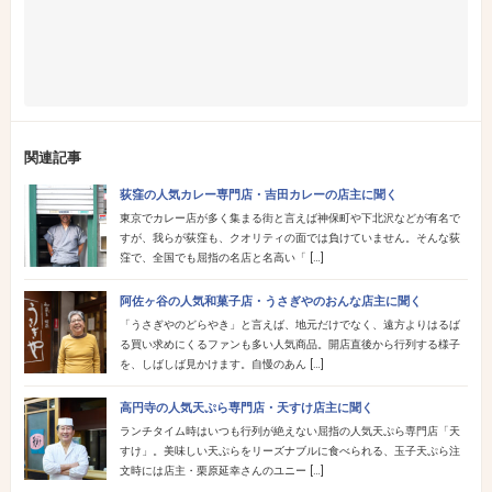
関連記事
荻窪の人気カレー専門店・吉田カレーの店主に聞く
東京でカレー店が多く集まる街と言えば神保町や下北沢などが有名で
すが、我らが荻窪も、クオリティの面では負けていません。そんな荻
窪で、全国でも屈指の名店と名高い「 […]
阿佐ヶ谷の人気和菓子店・うさぎやのおんな店主に聞く
「うさぎやのどらやき」と言えば、地元だけでなく、遠方よりはるば
る買い求めにくるファンも多い人気商品。開店直後から行列する様子
を、しばしば見かけます。自慢のあん […]
高円寺の人気天ぷら専門店・天すけ店主に聞く
ランチタイム時はいつも行列が絶えない屈指の人気天ぷら専門店「天
すけ」。美味しい天ぷらをリーズナブルに食べられる、玉子天ぷら注
文時には店主・栗原延幸さんのユニー […]