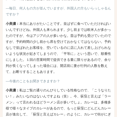
―毎日、何人もの方が並んでいますが、外国人の方もいらっしゃるん
ですか？
小美濃：
本当にありがたいことです。並ばずに食べていただければい
いんですけどね。外国人も来られます。少し前までは欧米人が多かっ
たのですが、今はアジアの人が多いかな。昔は予約も受けていたので
すが、予約時間の少し前から席を空けておかなくてはならない。予約
なしで並ばれたお客様を、空いているのに店に入れて差し上げられな
いような状況が起きてしまうので、「平等に」という思いで、順番性
にしました。１回の営業時間で提供できる量に限りがあるので、余り
列が長くなってしまった場合には、開店前に妻が行列の人数を数え
て、お断りすることもあります。
―今後のことをお聞きできますか？
小美濃：
私はご覧の通りのんびりしている性格なので、「こうなりた
い！」みたいなのはないんですよね（笑）。今、荻窪と言えば「ラー
メン」って言われるほどラーメン店が多いでしょ。カレーは、多種多
様で様々なタイプのカレーがあるので、もっと荻窪にどんどんカレー
店が進出して、「荻窪と言えばカレー」のように、カレーで街がにぎ