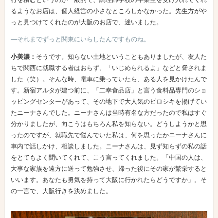
るようなお店は、個人経営の小さなところしかなかった。先生方がや
っと見つけてくれたのが大阪のお店で、迷いました。
―それまでずっと関東にいらしたんですものね。
小美濃：
そうです。知らない土地ということもありましたが、友人た
ちで関西に就職する者はおらず、「いじめられるよ」などと脅されま
した（笑）。そんな時、電車に乗っていたら、ある人を見かけたんで
す。新宿アルタが建つ前に、「二幸食品店」と言う食料品専門のショ
ッピングセンターがあって、その地下で大人気のピロシキを揚げてい
たニーナさんでした。ニーナさんは当時有名な方だったので私はすぐ
分かりましたが、向こうはもちろん私を知らない。どうしようかと思
ったのですが、就職先で悩んでいた私は、何を思ったかニーナさんに
車内で話しかけ、相談しました。ニーナさんは、見ず知らずの私の話
をとてもよく聞いてくれて、こう言ってくれました。「中国の人は、
大事な家族を遠方に送って勉強させ、帰った後にその家が繁栄すると
いいます。あなたも勇気を持って大阪に行かれたらどうですか」。そ
の一言で、大阪行きを決めました。