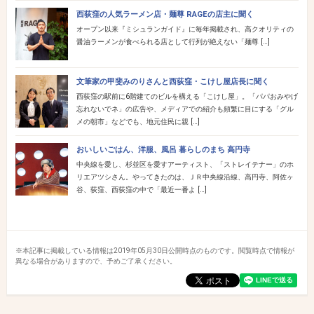
西荻窪の人気ラーメン店・麺尊 RAGEの店主に聞く
オープン以来『ミシュランガイド』に毎年掲載され、高クオリティの
醤油ラーメンが食べられる店として行列が絶えない「麺尊 […]
文筆家の甲斐みのりさんと西荻窪・こけし屋店長に聞く
西荻窪の駅前に6階建てのビルを構える「こけし屋」。「パパおみやげ
忘れないでネ」の広告や、メディアでの紹介も頻繁に目にする「グル
メの朝市」などでも、地元住民に親 […]
おいしいごはん、洋服、風呂 暮らしのまち 高円寺
中央線を愛し、杉並区を愛すアーティスト、「ストレイテナー」のホ
リエアツシさん。やってきたのは、ＪＲ中央線沿線、高円寺、阿佐ヶ
谷、荻窪、西荻窪の中で「最近一番よ […]
※本記事に掲載している情報は2019年05月30日公開時点のものです。閲覧時点で情報が
異なる場合がありますので、予めご了承ください。