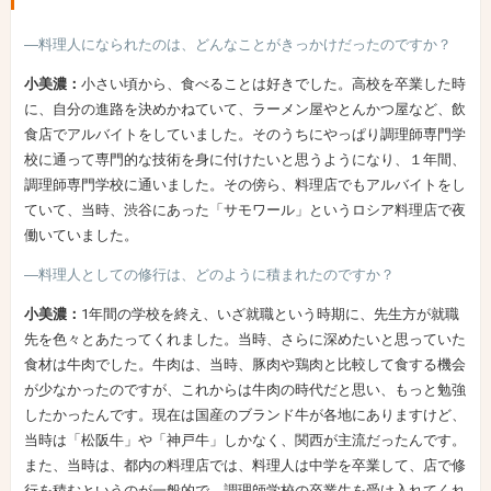
―料理人になられたのは、どんなことがきっかけだったのですか？
小美濃：
小さい頃から、食べることは好きでした。高校を卒業した時
に、自分の進路を決めかねていて、ラーメン屋やとんかつ屋など、飲
食店でアルバイトをしていました。そのうちにやっぱり調理師専門学
校に通って専門的な技術を身に付けたいと思うようになり、１年間、
調理師専門学校に通いました。その傍ら、料理店でもアルバイトをし
ていて、当時、渋谷にあった「サモワール」というロシア料理店で夜
働いていました。
―料理人としての修行は、どのように積まれたのですか？
小美濃：
1年間の学校を終え、いざ就職という時期に、先生方が就職
先を色々とあたってくれました。当時、さらに深めたいと思っていた
食材は牛肉でした。牛肉は、当時、豚肉や鶏肉と比較して食する機会
が少なかったのですが、これからは牛肉の時代だと思い、もっと勉強
したかったんです。現在は国産のブランド牛が各地にありますけど、
当時は「松阪牛」や「神戸牛」しかなく、関西が主流だったんです。
また、当時は、都内の料理店では、料理人は中学を卒業して、店で修
行を積むというのが一般的で、調理師学校の卒業生を受け入れてくれ