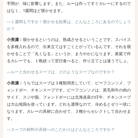
手間が、味に影響します。また、ルーは作ってすぐカレーにするので
はなく、1週間ほど寝かせます。
―１週間もですか！寝かせる効果は、どんなところにあるのでしょう
か？
小美濃：
寝かせるというのは、熟成させるということです。スパイス
を多種入れるので、出来立てはすごくとがっているんです。それを寝
かせることで「丸くなる」というか、まろやかになります。家庭で作
るカレーでも、１晩経って翌日食べると、作り立てとは違うでしょ。
―ルーと合わせるスープは、どのようなスープなのですか？
小美濃：
うちではスープは３種類用意していて、ビーフコンソメ、フ
ォンドボー、チキンスープです。ビーフコンソメは、黒毛和牛の肉の
サイド、スジや脂、フォンドボーには北海道産の仔牛、チキンスープ
は大山地鶏を使っています。どれも濃厚なので、冷めるとゼリー状に
なります。カレーの具材に合わせて、３種からセレクトして合わせま
す。
―スープの材料や具材へのこだわりはどんなところですか？