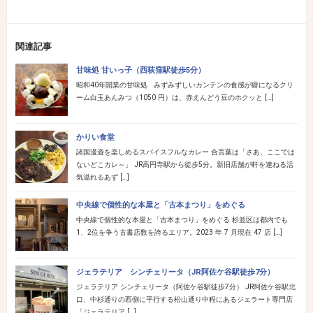
関連記事
甘味処 甘いっ子（西荻窪駅徒歩5分）
昭和40年開業の甘味処 みずみずしいカンテンの食感が癖になるクリ
ーム白玉あんみつ（1050 円）は、赤えんどう豆のホクッと […]
かりい食堂
諸国漫遊を楽しめるスパイスフルなカレー 合言葉は「さあ、ここでは
ないどこカレ～」 JR高円寺駅から徒歩5分。新旧店舗が軒を連ねる活
気溢れるあず […]
中央線で個性的な本屋と「古本まつり」をめぐる
中央線で個性的な本屋と「古本まつり」をめぐる 杉並区は都内でも
1、2位を争う古書店数を誇るエリア。2023 年 7 月現在 47 店 […]
ジェラテリア シンチェリータ（JR阿佐ケ谷駅徒歩7分）
ジェラテリア シンチェリータ（阿佐ケ谷駅徒歩7分） JR阿佐ケ谷駅北
口、中杉通りの西側に平行する松山通り中程にあるジェラート専門店
「ジェラテリア […]