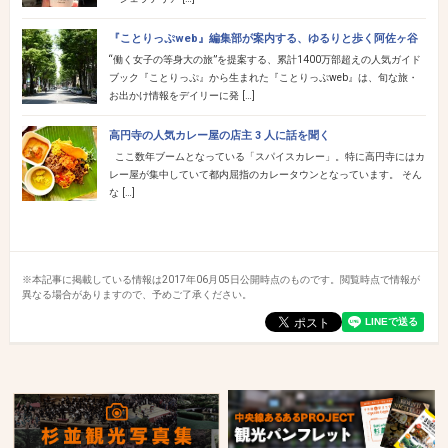
『ことりっぷweb』編集部が案内する、ゆるりと歩く阿佐ヶ谷
“働く女子の等身大の旅”を提案する、累計1400万部超えの人気ガイド
ブック『ことりっぷ』から生まれた『ことりっぷweb』は、旬な旅・
お出かけ情報をデイリーに発 […]
高円寺の人気カレー屋の店主 3 人に話を聞く
ここ数年ブームとなっている「スパイスカレー」。特に高円寺にはカ
レー屋が集中していて都内屈指のカレータウンとなっています。 そん
な […]
※本記事に掲載している情報は2017年06月05日公開時点のものです。閲覧時点で情報が
異なる場合がありますので、予めご了承ください。