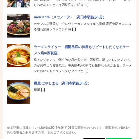
じみがある」という西荻窪をご紹介 […]
meu nota（メウノータ）（高円寺駅徒歩5分）
カラフルな野菜を中心にヴィーガンスタイルも提供 高円寺駅南口にあ
る隠れ家風レストランmeu […]
ラーメンライター・福岡岳洋の何度もリピートしたくなるラー
メン店in西荻窪
様々なジャンルで個性的な店が多い街、西荻窪。新しいものと古いも
のが共存した雰囲気は、中央線4駅の中でも独特なものがある。ラーメ
ンにおいてもクラシックなタイプと […]
麺屋 はやしまる（高円寺駅徒歩5分）
麺屋 […]
※本記事に掲載している情報は2019年04月01日公開時点のものです。閲覧時点で情報が
異なる場合がありますので、予めご了承ください。