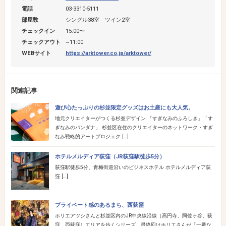
電話
03-3310-5111
部屋数
シングル38室 ツイン2室
チェックイン
15:00〜
チェックアウト
~11:00
WEBサイト
https://arktower.co.jp/arktower/
関連記事
遊び心たっぷりの杉並限定グッズはお土産にも大人気。
地元クリエイターがつくる杉並デザイン 「すぎなみのふろしき」「す
ぎなみのバンダナ」 杉並区在住のクリエイターのネットワーク・すぎ
なみ戦略的アートプロジェク […]
ホテルメルディア荻窪（JR荻窪駅徒歩5分）
荻窪駅徒歩5分、青梅街道沿いのビジネスホテル ホテルメルディア荻
窪 […]
プライベート感のあるまち、西荻窪
ホリエアツシさんと杉並区内のJR中央線沿線（高円寺、阿佐ヶ谷、荻
窪、西荻窪）エリアを歩くシリーズ。最終回はホリエさんが「一番な