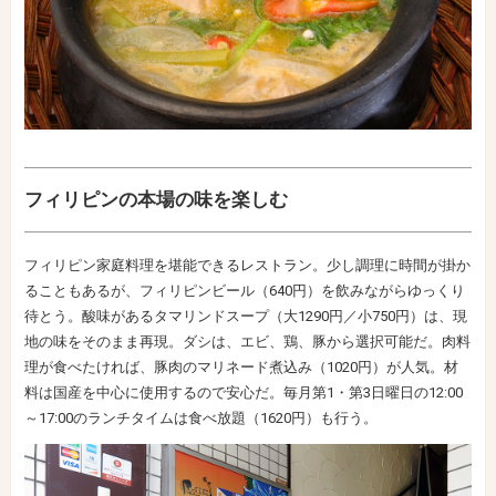
フィリピンの本場の味を楽しむ
フィリピン家庭料理を堪能できるレストラン。少し調理に時間が掛か
ることもあるが、フィリピンビール（640円）を飲みながらゆっくり
待とう。酸味があるタマリンドスープ（大1290円／小750円）は、現
地の味をそのまま再現。ダシは、エビ、鶏、豚から選択可能だ。肉料
理が食べたければ、豚肉のマリネード煮込み（1020円）が人気。材
料は国産を中心に使用するので安心だ。毎月第1・第3日曜日の12:00
～17:00のランチタイムは食べ放題（1620円）も行う。