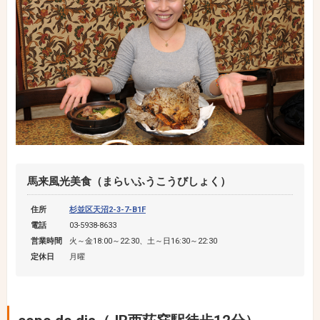
馬来風光美食（まらいふうこうびしょく）
住所
杉並区天沼2-3-7-B1F
電話
03-5938-8633
営業時間
火～金18:00～22:30、土～日16:30～22:30
定休日
月曜