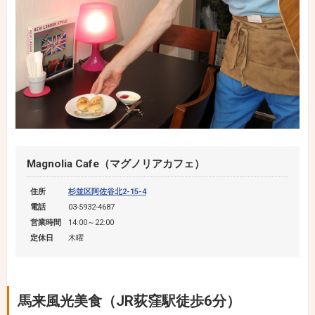
Magnolia Cafe（マグノリアカフェ）
住所
杉並区阿佐谷北2-15-4
電話
03-5932-4687
営業時間
14:00～22:00
定休日
木曜
馬来風光美食（JR荻窪駅徒歩6分）