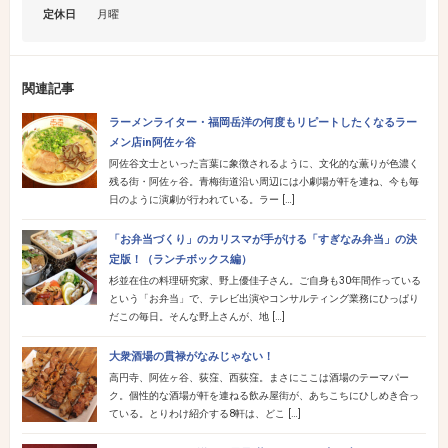
定休日
月曜
関連記事
ラーメンライター・福岡岳洋の何度もリピートしたくなるラー
メン店in阿佐ヶ谷
阿佐谷文士といった言葉に象徴されるように、文化的な薫りが色濃く
残る街・阿佐ヶ谷。青梅街道沿い周辺には小劇場が軒を連ね、今も毎
日のように演劇が行われている。ラー […]
「お弁当づくり」のカリスマが手がける「すぎなみ弁当」の決
定版！（ランチボックス編）
杉並在住の料理研究家、野上優佳子さん。ご自身も30年間作っている
という「お弁当」で、テレビ出演やコンサルティング業務にひっぱり
だこの毎日。そんな野上さんが、地 […]
大衆酒場の貫禄がなみじゃない！
高円寺、阿佐ヶ谷、荻窪、西荻窪。まさにここは酒場のテーマパー
ク。個性的な酒場が軒を連ねる飲み屋街が、あちこちにひしめき合っ
ている。とりわけ紹介する8軒は、どこ […]