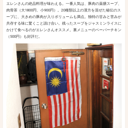
エレンさんの絶品料理が味わえる。一番人気は、豚肉の薬膳スープ、
肉骨茶（大1800円、小900円）。20種類以上の漢方を混ぜた秘伝のス
ープに、大きめの豚肉が入りボリュームも満点。独特の甘みと苦みが
共存する味に驚くこと請け合い。残ったスープをジャスミンライスに
かけて食べるのがエレンさんオススメ。裏メニューのペーパーチキン
（500円）も好評だ。