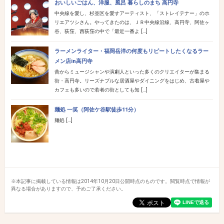
おいしいごはん、洋服、風呂 暮らしのまち 高円寺
中央線を愛し、杉並区を愛すアーティスト、「ストレイテナー」のホ
リエアツシさん。やってきたのは、ＪＲ中央線沿線、高円寺、阿佐ヶ
谷、荻窪、西荻窪の中で「最近一番よ […]
ラーメンライター・福岡岳洋の何度もリピートしたくなるラー
メン店in高円寺
昔からミュージシャンや演劇人といった多くのクリエイターが集まる
街・高円寺。リーズナブルな居酒屋やダイニングをはじめ、古着屋や
カフェも多いので若者の街としても知 […]
麺処 一笑（阿佐ケ谷駅徒歩11分）
麺処 […]
※本記事に掲載している情報は2014年10月20日公開時点のものです。閲覧時点で情報が
異なる場合がありますので、予めご了承ください。