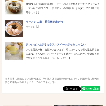
gmgm（高円寺駅徒歩3分） アートのような焼きドーナツ クリームチ
ーズいちご×サフラワー（500円）（写真提供：gmgm） 2019年に高
円寺にオ […]
ラーメン 二葉（荻窪駅徒歩3分）
ラーメン […]
テンション上がるカラフルスイーツがなみじゃない！
いつも元気一杯、笑顔でいたいけど、時にはへこんで落ち込む日もあ
るよね。そんな時、パワーチャージを助けてくれるのが、中央線４駅
で買えるカラフルスイーツたち。バツ […]
※本記事に掲載している情報は2017年06月05日公開時点のものです。閲覧時点で情報が
異なる場合がありますので、予めご了承ください。