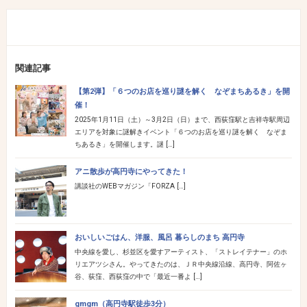
関連記事
【第2弾】「６つのお店を巡り謎を解く なぞまちあるき」を開
催！
2025年1月11日（土）～3月2日（日）まで、西荻窪駅と吉祥寺駅周辺
エリアを対象に謎解きイベント「６つのお店を巡り謎を解く なぞま
ちあるき」を開催します。謎 […]
アニ散歩が高円寺にやってきた！
講談社のWEBマガジン「FORZA […]
おいしいごはん、洋服、風呂 暮らしのまち 高円寺
中央線を愛し、杉並区を愛すアーティスト、「ストレイテナー」のホ
リエアツシさん。やってきたのは、ＪＲ中央線沿線、高円寺、阿佐ヶ
谷、荻窪、西荻窪の中で「最近一番よ […]
gmgm（高円寺駅徒歩3分）