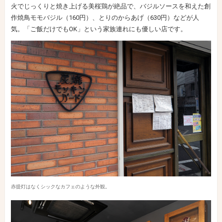
火でじっくりと焼き上げる美桜鶏が絶品で、バジルソースを和えた創
作焼鳥モモバジル（160円）、とりのからあげ（630円）などが人
気。「ご飯だけでもOK」という家族連れにも優しい店です。
赤提灯はなくシックなカフェのような外観。