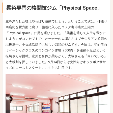
柔術専門の格闘技ジム「Physical Space」
腹を満たした後はやっぱり運動でしょう。ということで次は、仲通り
商店街を駅方面に戻り、脇道に入ったコメダ珈琲店の上階の
「Physical space」に足を運びました。「柔術を通じて人生を豊かに
しよう」がコンセプトで、オーナーの大塚さんはブラジリアン柔術の
現役選手。中央線沿線でも珍しい部類のジムです。今回は、初心者向
けベーシッククラスのワンコイン体験（500円）を運動不足だという
松崎さんが挑戦。意外と身体が柔らかく、大塚さんも「向いている」
と太鼓判を押していました。9月14日からは女性向けキックボクササ
イズのコースもスタート。こちらも注目です。