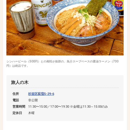
シンハービール（500円）との相性が抜群の、魚介スープベースの醤油ラーメン（730
円）は絶品です。
旅人の木
住所
杉並区荻窪5-29-6
電話
非公開
営業時間
11:30〜15:00／17:00〜19:30 ※金曜は11:30～15:00のみ
定休日
木曜