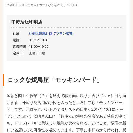
活版印刷で刷ったポストカードなどを販売しています。
中野活版印刷店
住所
杉並区荻窪2-33-7 プラン荻窪
電話
03-3220-3031
営業時間
11:00〜19:00
定休日
土曜、日曜
ロックな焼鳥屋「モッキンバード」
体育と図工の授業（？）を終えて駅方面に戻り、再びグルメに目を向
けます。仲通り商店街の小径を入ったところに佇む「モッキンバー
ド」です。元ロックバンドのギタリストの店主が2014年10月にオー
プンした店で、松崎さん曰く「数多くの焼鳥の名店がある荻窪の中で
も、トップレベルに美味しい焼鳥が食べられる」とのこと。荻窪の新
しい名店になる可能性を秘めています。丁寧に串打ちから行われ、炭