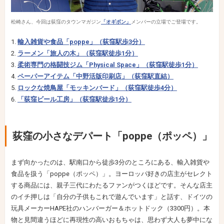
松崎さん、今回は荻窪のタウンマガジン
「オギボン」
メンバーの立場でご登場です。
輸入雑貨や食品「poppe」（荻窪駅歩3分）
ラーメン「旅人の木」（荻窪駅徒歩1分）
柔術専門の格闘技ジム「Physical Space」（荻窪駅徒歩1分）
ペーパーアイテム「中野活版印刷店」（荻窪駅直結）
ロックな焼鳥屋「モッキンバード」（荻窪駅徒歩4分）
「荻窪ビール工房」（荻窪駅徒歩1分）
荻窪の小さなデパート「poppe（ポッペ）」
まず向かったのは、駅南口から徒歩3分のところにある、輸入雑貨や
食品を扱う「poppe（ポッペ）」。ヨーロッパ好きの店主がセレクト
する商品には、親子三代にわたるファンがつくほどです。そんな店主
のイチ押しは「自分の子供もこれで遊んでいます」と話す、ドイツの
玩具メーカーHAPE社のハンバーガー＆ホットドック（3300円）。本
物と見間違うほどに再現性の高いおもちゃは、思わず大人も夢中にな