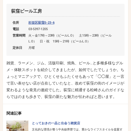
荻窪ビール工房
住所
杉並区荻窪5-23-6
電話
03-5397-1205
営業時間
火～金17時～23時（ビールL.O） 土15時～23時（ビール
L.O） 日・祝 15時～21時（ビールL.O）
定休日
月曜
雑貨、ラーメン、ジム、活版印刷、焼鳥、ビール…と多種多様なグル
メ・体験スポットを紹介してきましたが、如何でしたでしょうか。ち
ょっとマニアックで、ひとくせもふたくせもあって「◯◯屋」と一言
で言い表せない店が点在していたなと、改めて荻窪の街のイメージが
変わるような発見の連続でした。荻窪に精通する松崎さんのガイドな
らではのまち歩きで、荻窪の新たな魅力が伝わればと思います。
関連記事
とっておきの一品と出会う雑貨店
文化的な環境が整う中央線界隈では、豊かなライフスタイルを提案す