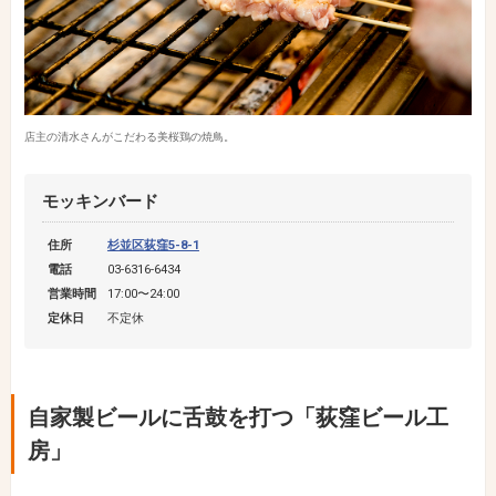
店主の清水さんがこだわる美桜鶏の焼鳥。
モッキンバード
住所
杉並区荻窪5-8-1
電話
03-6316-6434
営業時間
17:00〜24:00
定休日
不定休
自家製ビールに舌鼓を打つ「荻窪ビール工
房」