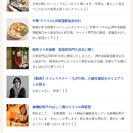
る気の利いたショップもしっかりと揃います。今回は、暮らしに役立
つこだわりの道具を扱うセレクトショ […]
中華 マツマル(JR荻窪駅徒歩3分)
肉屋が作る特製チャーシュー入りラーメン 中華マツマルはJR中央線荻
窪駅南口から徒歩3分と好立地。ラーメン専門店の新店、老舗店がひし
めく荻窪エリア […]
昭和３０年創業 荻窪邪宗門の店主に聞く
※邪宗門は2025年12月に閉店いたしました。 JR中央線荻窪駅北口か
ら徒歩1分、商店街の中にひっそりと歴史を告げる細い木製ドアを開け
るとほんのり漂うコ […]
【動画】ストレイテナー「七夕の街」の誕生秘話をホリエアツ
シが語る
なみじゃない、杉並！ […]
倉嶋紀和子のはしご酒のススメin西荻窪
初めまして。「古典酒場」という雑誌の編集長をしている倉嶋紀和子
（くらしま・きわこ）と申します。朝も昼も夜も問わず、酒をかっ喰
らっている酔っぱらい女でご […]