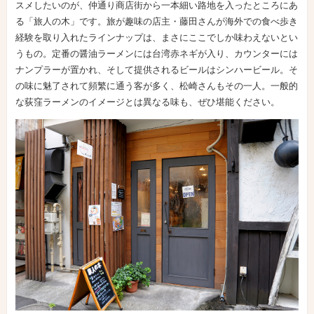
スメしたいのが、仲通り商店街から一本細い路地を入ったところにあ
る「旅人の木」です。旅が趣味の店主・藤田さんが海外での食べ歩き
経験を取り入れたラインナップは、まさにここでしか味わえないとい
うもの。定番の醤油ラーメンには台湾赤ネギが入り、カウンターには
ナンプラーが置かれ、そして提供されるビールはシンハービール。そ
の味に魅了されて頻繁に通う客が多く、松崎さんもその一人。一般的
な荻窪ラーメンのイメージとは異なる味も、ぜひ堪能ください。