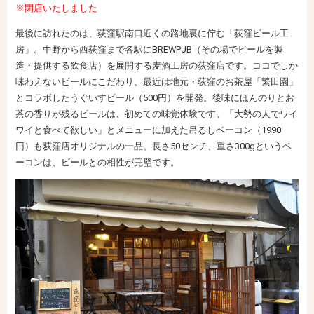
※閉店いたしました
最後に訪れたのは、荻窪駅南口近くの路地裏に佇む「荻窪ビール工
房」。中野から西荻窪まで各駅にBREWPUB（その場でビールを製
造・提供する飲食店）を展開する麦酒工房の荻窪店です。ココでしか
味わえないビールにこだわり、最近は地元・荻窪のお茶屋「繁田園」
とコラボしたうぐいすビール（500円）を開発。後味にほんのりとお
茶の香りが残るビールは、初めての味覚体験です。「大勢の人でワイ
ワイと食べて欲しい」とメニューに加えた吊るしベーコン（1990
円）も荻窪店オリジナルの一品。長さ50センチ、重さ300gというベ
ーコンは、ビールとの相性が完璧です。