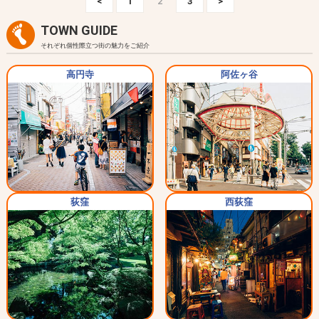
<
1
2
3
>
TOWN GUIDE
それぞれ個性際立つ街の魅力をご紹介
高円寺
阿佐ヶ谷
荻窪
西荻窪