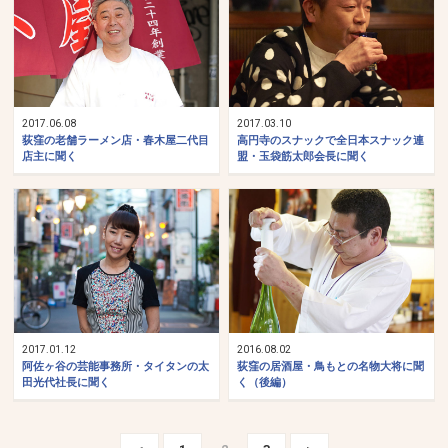
2017.06.08
2017.03.10
荻窪の老舗ラーメン店・春木屋二代目
高円寺のスナックで全日本スナック連
店主に聞く
盟・玉袋筋太郎会長に聞く
2017.01.12
2016.08.02
阿佐ヶ谷の芸能事務所・タイタンの太
荻窪の居酒屋・鳥もとの名物大将に聞
田光代社長に聞く
く（後編）