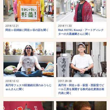
2018.12.21
2018.11.30
阿佐ヶ谷姉妹に阿佐ヶ谷の話を聞く
BnA HOTEL Koenji・アートディレク
ターの大黒健嗣さんに聞く
2018.10.12
2017.09.08
高円寺フェス10回連続出演のみうらじ
高円寺・阿佐ヶ谷・荻窪・西荻窪でビ
ゅんさんに聞く
ール工房を展開する株式会社麦酒企画
代表に聞く