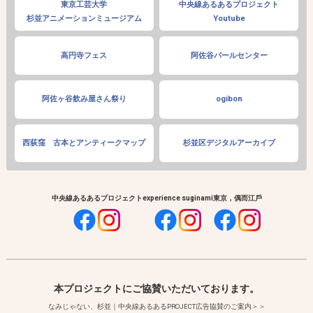
東京工芸大学
中央線あるあるプロジェクト
杉並アニメーションミュージアム
Youtube
高円寺フェス
阿佐谷パールセンター
阿佐ヶ谷飲み屋さん祭り
ogibon
西荻窪 古本とアンティークマップ
杉並区デジタルアーカイブ
中央線あるあるプロジェクト
experience suginami
東京，偶而江戶
本プロジェクトにご協賛いただいております。
なみじゃない、杉並｜中央線あるあるPROJECT広告協賛のご案内＞＞