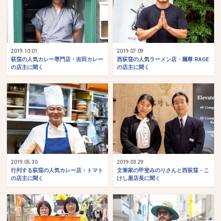
2019.10.01
2019.07.09
荻窪の人気カレー専門店・吉田カレー
西荻窪の人気ラーメン店・麺尊 RAGE
の店主に聞く
の店主に聞く
2019.05.30
2019.03.29
行列する荻窪の人気カレー店・トマト
文筆家の甲斐みのりさんと西荻窪・こ
の店主に聞く
けし屋店長に聞く