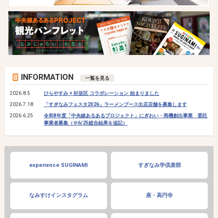
INFORMATION
一覧を見る
2026.8.5
ひらやすみ × 杉並区 コラボレーション 始まりました
2026.7.18
「すぎなみフェスタ2026」ラーメンブース出店店舗を募集します
2026.6.25
令和8年度「中央線あるあるプロジェクト」にぎわい・商機創出事業 委託
事業者募集（※6/25総合結果を追記）
experience SUGINAMI
すぎなみ学倶楽部
なみすけインスタグラム
座・高円寺