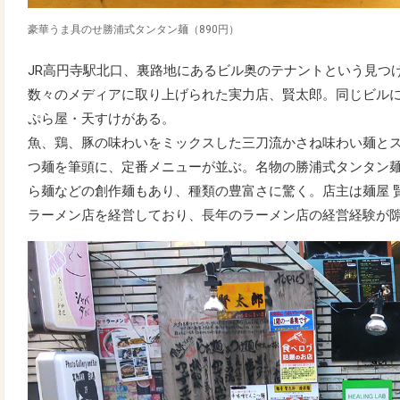
豪華うま具のせ勝浦式タンタン麺（890円）
JR高円寺駅北口、裏路地にあるビル奥のテナントという見つ
数々のメディアに取り上げられた実力店、賢太郎。同じビル
ぷら屋・天すけがある。
魚、鶏、豚の味わいをミックスした三刀流かさね味わい麺と
つ麺を筆頭に、定番メニューが並ぶ。名物の勝浦式タンタン
ら麺などの創作麺もあり、種類の豊富さに驚く。店主は麺屋 
ラーメン店を経営しており、長年のラーメン店の経営経験が