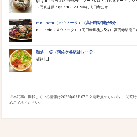
gmgm（高円寺駅徒歩3分） アートのような焼きドーナツ ク
（写真提供：gmgm） 2019年に高円寺にオ […]
meu nota（メウノータ）（高円寺駅徒歩5分）
meu nota（メウノータ）（高円寺駅徒歩5分） 高円寺駅南口
麺処 一笑（阿佐ケ谷駅徒歩11分）
麺処 […]
※本記事に掲載している情報は2022年06月07日公開時点のものです。閲
めご了承ください。