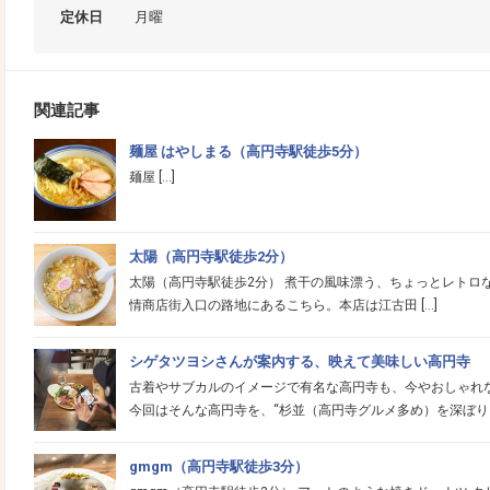
定休日
月曜
関連記事
麺屋 はやしまる（高円寺駅徒歩5分）
麺屋 […]
太陽（高円寺駅徒歩2分）
太陽（高円寺駅徒歩2分） 煮干の風味漂う、ちょっとレトロな
情商店街入口の路地にあるこちら。本店は江古田 […]
シゲタツヨシさんが案内する、映えて美味しい高円寺
古着やサブカルのイメージで有名な高円寺も、今やおしゃれ
今回はそんな高円寺を、“杉並（高円寺グルメ多め）を深ぼりして
gmgm（高円寺駅徒歩3分）