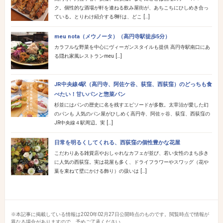
ク。個性的な酒場が軒を連ねる飲み屋街が、あちこちにひしめき合っ
ている。とりわけ紹介する8軒は、どこ […]
meu nota（メウノータ）（高円寺駅徒歩5分）
カラフルな野菜を中心にヴィーガンスタイルも提供 高円寺駅南口にあ
る隠れ家風レストランmeu […]
JR中央線4駅（高円寺、阿佐ケ谷、荻窪、西荻窪）のどっちも食
べたい！甘いパンと惣菜パン
杉並にはパンの歴史に名を残すエピソードが多数。太宰治が愛した幻
のパンも 人気のパン屋がひしめく高円寺、阿佐ヶ谷、荻窪、西荻窪の
JR中央線４駅周辺。実 […]
日常を明るくしてくれる、西荻窪の個性豊かな花屋
こだわりある雑貨店やおしゃれなカフェが並び、若い女性のまち歩き
に人気の西荻窪。実は花屋も多く、ドライフラワーやスワッグ（花や
葉を束ねて壁にかける飾り）の扱いは […]
※本記事に掲載している情報は2020年02月27日公開時点のものです。閲覧時点で情報が
異なる場合がありますので、予めご了承ください。