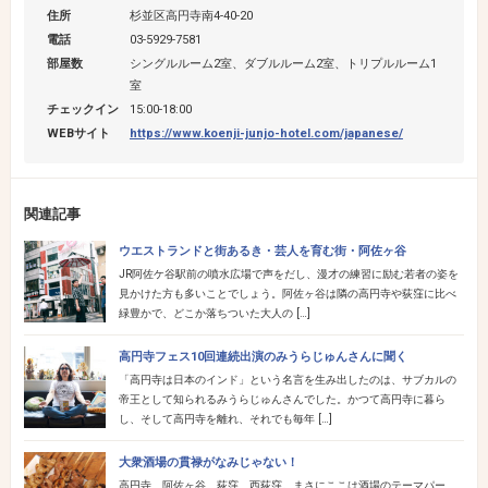
住所
杉並区高円寺南4-40-20
電話
03-5929-7581
部屋数
シングルルーム2室、ダブルルーム2室、トリプルルーム1
室
チェックイン
15:00-18:00
WEBサイト
https://www.koenji-junjo-hotel.com/japanese/
関連記事
ウエストランドと街あるき・芸人を育む街・阿佐ヶ谷
JR阿佐ケ谷駅前の噴水広場で声をだし、漫才の練習に励む若者の姿を
見かけた方も多いことでしょう。阿佐ヶ谷は隣の高円寺や荻窪に比べ
緑豊かで、どこか落ちついた大人の […]
高円寺フェス10回連続出演のみうらじゅんさんに聞く
「高円寺は日本のインド」という名言を生み出したのは、サブカルの
帝王として知られるみうらじゅんさんでした。かつて高円寺に暮ら
し、そして高円寺を離れ、それでも毎年 […]
大衆酒場の貫禄がなみじゃない！
高円寺、阿佐ヶ谷、荻窪、西荻窪。まさにここは酒場のテーマパー