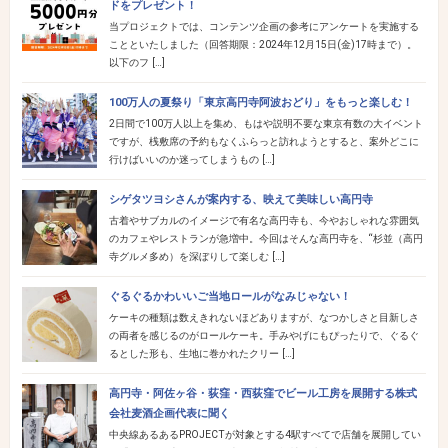
ドをプレゼント！
当プロジェクトでは、コンテンツ企画の参考にアンケートを実施する
ことといたしました（回答期限：2024年12月15日(金)17時まで）。
以下のフ […]
100万人の夏祭り「東京高円寺阿波おどり」をもっと楽しむ！
2日間で100万人以上を集め、もはや説明不要な東京有数の大イベント
ですが、桟敷席の予約もなくふらっと訪れようとすると、案外どこに
行けばいいのか迷ってしまうもの […]
シゲタツヨシさんが案内する、映えて美味しい高円寺
古着やサブカルのイメージで有名な高円寺も、今やおしゃれな雰囲気
のカフェやレストランが急増中。今回はそんな高円寺を、“杉並（高円
寺グルメ多め）を深ぼりして楽しむ […]
ぐるぐるかわいいご当地ロールがなみじゃない！
ケーキの種類は数えきれないほどありますが、なつかしさと目新しさ
の両者を感じるのがロールケーキ。手みやげにもぴったりで、ぐるぐ
るとした形も、生地に巻かれたクリー […]
高円寺・阿佐ヶ谷・荻窪・西荻窪でビール工房を展開する株式
会社麦酒企画代表に聞く
中央線あるあるPROJECTが対象とする4駅すべてで店舗を展開してい