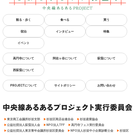
観る・歩く
食べる
買う
宿泊
インタビュー
特集
イベント
高円寺について
阿佐ヶ谷について
荻窪について
西荻窪について
PROJECTについて
サイトポリシー
お問い合わせ
東京商工会議所杉並支部
杉並区商店会連合会
杉並産業協会
公益社団法人荻窪法人会
NPO法人TFF
高円寺フェス実行委員会
公益社団法人東京青年会議所杉並区委員会
NPO法人杉並中小企業診断士会
杉並区