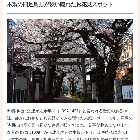
木製の四足鳥居が渋い隠れたお花見スポット
田端神社は創建が応永年間（1394-1427）と言われる歴史のある神
社。静かにお参りとお花見ができる隠れた人気スポットです。満開の
時期には長く真っ直ぐな参道が桜で包まれ、見事な眺めになります。
参道の奥には1908年から建つ木造の本殿があり、江戸時代に造られ
た木製の四足鳥居と相まって渋く落ち着いた印象が素敵な神社です。