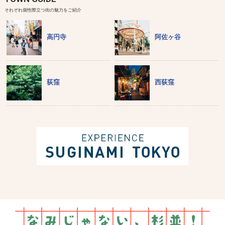
それぞれ個性際立つ街の魅力をご紹介
高円寺
阿佐ヶ谷
荻窪
西荻窪