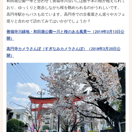
和田堀公園一帯と合わせて善福寺川沿いには数千本の桜が植えられて
おり、ゆっくりと散歩しながら桜を眺められるのがうれしいです。
高円寺駅からバスも出ています。高円寺での古着屋さん巡りやカフェ
巡りと合わせて訪れてみてはいかがでしょうか？
善福寺川緑地・和田堀公園〜川と桜のある風景〜（2019年3月13日公
開）
高円寺カメラさんぽ（すぎなみカメラさんぽ）（2018年3月20日公
開）