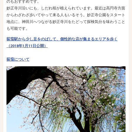
のもおすすめです。
妙正寺川沿いにも、しだれ桜が植えられています。最近は高円寺方面
からわざわざ歩いてやって来る人もいるそう。妙正寺公園をスタート
地点に、神田川へつながる妙正寺川をたどって探検気分を味わうこと
も可能です。
荻窪駅から少し足をのばして、個性的な店が集まるエリアを歩く
（2018年1月11日公開）
荻窪について