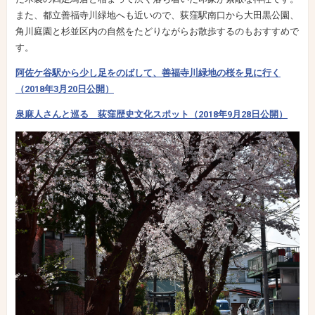
また、都立善福寺川緑地へも近いので、荻窪駅南口から大田黒公園、
角川庭園と杉並区内の自然をたどりながらお散歩するのもおすすめで
す。
阿佐ケ谷駅から少し足をのばして、善福寺川緑地の桜を見に行く
（2018年3月20日公開）
泉麻人さんと巡る 荻窪歴史文化スポット（2018年9月28日公開）