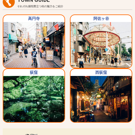
それぞれ個性際立つ街の魅力をご紹介
高円寺
阿佐ヶ谷
荻窪
西荻窪