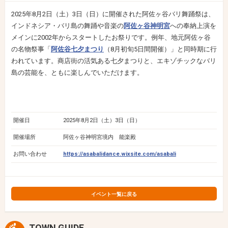
2025年8月2日（土）3日（日）に開催された阿佐ヶ谷バリ舞踊祭は、
インドネシア・バリ島の舞踊や音楽の
阿佐ヶ谷神明宮
への奉納上演を
メインに2002年からスタートしたお祭りです。例年、地元阿佐ヶ谷
の名物祭事「
阿佐谷七夕まつり
（8月初旬5日間開催）」と同時期に行
われています。商店街の活気ある七夕まつりと、エキゾチックなバリ
島の芸能を、ともに楽しんでいただけます。
開催日
2025年8月2日（土）3日（日）
開催場所
阿佐ヶ⾕神明宮境内 能楽殿
お問い合わせ
https://asabalidance.wixsite.com/asabali
イベント一覧に戻る
TOWN GUIDE