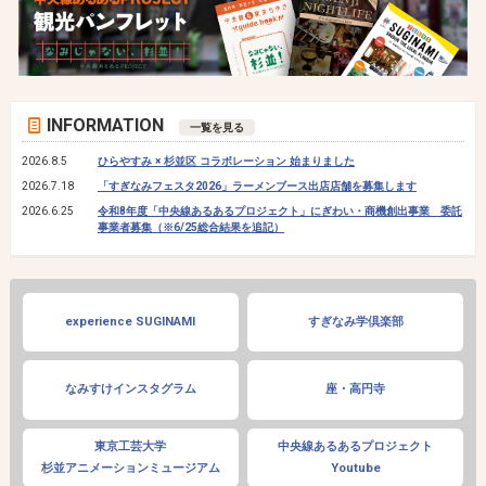
INFORMATION
一覧を見る
2026.8.5
ひらやすみ × 杉並区 コラボレーション 始まりました
2026.7.18
「すぎなみフェスタ2026」ラーメンブース出店店舗を募集します
2026.6.25
令和8年度「中央線あるあるプロジェクト」にぎわい・商機創出事業 委託
事業者募集（※6/25総合結果を追記）
experience SUGINAMI
すぎなみ学倶楽部
なみすけインスタグラム
座・高円寺
東京工芸大学
中央線あるあるプロジェクト
杉並アニメーションミュージアム
Youtube