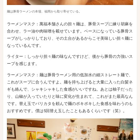
麺は豚骨ラーメンの本場、福岡から取り寄せている。
ラーメンマスク：萬福本舗さんの担々麺は、豚骨スープに練り胡麻を
合わせ、ラー油や肉味噌を載せています。ベースになっている豚骨ス
ープがしっかりしており、その土台があるからこそ美味しい担々麺に
なっているんです。
ライター：しっかり担々麺の味なんですけど、後から豚骨の力強いス
ープを感じます。
ラーメンマスク：麺は豚骨ラーメン用の低加水の細ストレート麺で、
これがスープに合うんですよ。麺を持ち上げると大量に入った白髪ネ
ギも絡んで、シャキシャキした食感がいいですね。あとは柚子だった
り、山椒が入っていたりと味に変化が生まれて、これがまた最高なん
です。替え玉でバリカタを頼んで麺のポキポキした食感を味わうのも
おすすめです。僕は5回替え玉したこともあるくらいです（笑）。