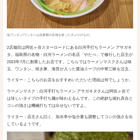
塩ワンタン/ワンタンは自家製の生地を使った大ぶりのもの。
2店舗目は阿佐ヶ谷スターロードにある白河手打ちラーメン アサガキ
タ。福島県の名物・白河ラーメンの名店「やたべ」で修行した店主が
2023年7月に創業したお店です。こちらではラーメンマスクさんは味
玉、ワンタン、焼き豚、海苔が入った醤油スープの中華三昧を注文。
ライター：こちらのお店をおすすめいただいた理由は何でしょうか。
ラーメンマスク：白河手打ちラーメン アサガキタさんは阿佐ヶ谷で
は珍しいタイプの手打ち麺が味わえるんです。この絶妙な縮れ具合と
コシの強さは機械打ちでは出せないですよ。
ライター：店主さん曰く、加水率や塩分量も調整してコシの強さを出
しているようです。