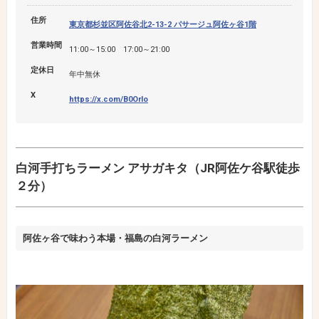
住所
東京都杉並区阿佐谷北2-13-2 パサージュ阿佐ヶ谷1階
営業時間
11:00～15:00 17:00～21:00
定休日
年中無休
X
https://x.com/B0Orlo
白河手打ちラーメン アサガキタ（JR阿佐ケ谷駅徒歩
２分）
阿佐ヶ谷で味わう本場・福島の白河ラーメン