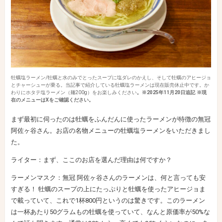
牡蠣塩ラーメン/牡蠣と水のみでとったスープに塩ダレのかえし、そして牡蠣のアヒージョ
とチャーシューが乗る。当記事で紹介している牡蠣塩ラーメンは現在販売休止中です。か
わりにホタテ塩ラーメン（麺200g）をお楽しみください
。※2025年11月20日追記 ※現
在のメニューはXをご確認ください。
まず最初に伺ったのは牡蠣をふんだんに使ったラーメンが特徴の無冠
阿佐ヶ谷さん。お店の名物メニューの牡蠣塩ラーメンをいただきまし
た。
ライター：まず、ここのお店を選んだ理由は何ですか？
ラーメンマスク：無冠 阿佐ヶ谷さんのラーメンは、何と言っても安
すぎる！ 牡蠣のスープの上にたっぷりと牡蠣を使ったアヒージョま
で載っていて、これで1杯800円というのは驚きです。このラーメン
は一杯あたり50グラムもの牡蠣を使っていて、なんと原価率が50%な