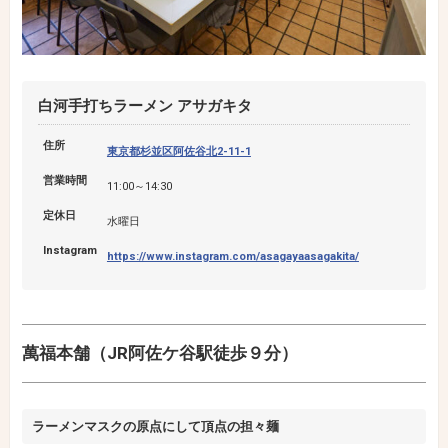
白河手打ちラーメン アサガキタ
住所
東京都杉並区阿佐谷北2-11-1
営業時間
11:00～14:30
定休日
水曜日
Instagram
https://www.instagram.com/asagayaasagakita/
萬福本舗（JR阿佐ケ谷駅徒歩９分）
ラーメンマスクの原点にして頂点の担々麺