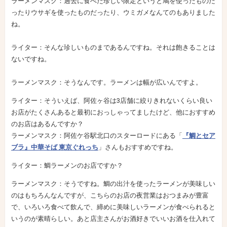
ラーメンマスク：過去に食べた珍しい限定というと鳩を使ったものだ
ったりウサギを使ったものだったり、ウミガメなんてのもありました
ね。
ライター：そんな珍しいものまであるんですね。それは飽きることは
ないですね。
ラーメンマスク：そうなんです。ラーメンは幅が広いんですよ。
ライター：そういえば、阿佐ヶ谷は3店舗に絞りきれないくらい良い
お店がたくさんあると最初におっしゃってましたけど、他におすすめ
のお店はあるんですか？
ラーメンマスク：阿佐ケ谷駅北口のスターロードにある「
『鯛とセア
ブラ』中華そば 東京ぐれっち
」さんもおすすめですね。
ライター：鯛ラーメンのお店ですか？
ラーメンマスク：そうですね。鯛の出汁を使ったラーメンが美味しい
のはもちろんなんですが、こちらのお店の夜営業はおつまみが豊富
で、いろいろ食べて飲んで、締めに美味しいラーメンが食べられると
いうのが素晴らしい。あと店主さんがお酒好きでいいお酒を仕入れて