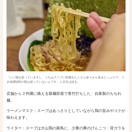
「いい鶏を使っていますし、うちはスープに乾物をたくさん使うから旨みたっぷりで、う
ま味調味料の類は使っていないんです」と店主は語る。
店舗から２件隣に構える製麺部屋で青竹打ちした、自家製のちぢれ
麺。
ラーメンマスク：スープはあっさりとしていながら鶏の旨みやコクが
味わえます。
ライター：スープは大山鶏の親鳥に、少量の豚のげんこつ・背ガラを