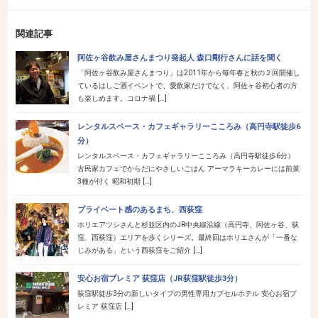
関連記事
阿佐ヶ谷飲み屋さんまつり発起人 森口剛行さんに話を聞く
「阿佐ヶ谷飲み屋さんまつり」は2011年から毎年春と秋の２回開催し
ているはしご酒イベントで、愛飲家だけでなく、阿佐ヶ谷初心者の方
も楽しめます。コロナ禍 […]
レンタルスペース・カフェギャラリーこころみ（高円寺駅徒歩6
分）
レンタルスペース・カフェギャラリーこころみ（高円寺駅徒歩6分）
古民家カフェでからだにやさしいごはん アーマラキーカレーには前菜
3種が付く 昭和初期 […]
プライベート感のあるまち、西荻窪
ホリエアツシさんと杉並区内のJR中央線沿線（高円寺、阿佐ヶ谷、荻
窪、西荻窪）エリアを歩くシリーズ。最終回はホリエさんが「一番な
じみがある」という西荻窪をご紹介 […]
安心お宿プレミア 荻窪店（JR荻窪駅徒歩3分）
荻窪駅徒歩3分の新しいタイプの男性専用カプセルホテル 安心お宿プ
レミア 荻窪店 […]