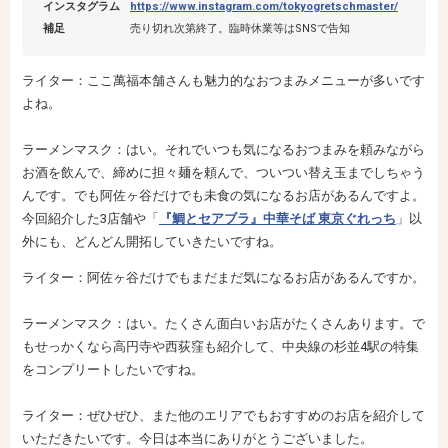
インスタグラム
https://www.instagram.com/tokyogretschmaster/
補足
売り切れ次第終了。臨時休業等はSNSで告知
ライター：ここ萬福本舗さんも魅力的なおつまみメニューが多いです
よね。
ラーメンマスク：はい。それでいつも気になるおつまみを頼みながら
お酒を飲んで、締めに担々麺を頼んで、ついつい替え玉までしちゃう
んです。でも阿佐ヶ谷だけでも未食の気になるお店があるんですよ。
今回紹介した3店舗や「
『鯛とセアブラ』中華そば 東京ぐれっち
」以
外にも、どんどん開拓していきたいですね。
ライター：阿佐ヶ谷だけでもまだまだ気になるお店があるんですか。
ラーメンマスク：はい。たくさん面白いお店がたくさんあります。で
もせっかくなら高円寺や西荻窪も紹介して、中央線の杉並4駅の特集
をコンプリートしたいですね。
ライター：ぜひぜひ、また他のエリアでもおすすめのお店を紹介して
いただきたいです。今日は本当にありがとうございました。