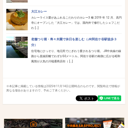
大江カレー
カレーライス愛があふれるこだわりのカレー3 種 2019 年 12 月、高円
寺にオープンした「大江カレー」では、国内外で修行したシェフこだ
わ […]
老舗つり堀・寿々木園で休日を楽しむ（JR阿佐ケ谷駅徒歩３
分）
住宅地にひっそり、地元民でにぎわう愛されるつり堀。 JR中央線の線
路から直線距離でわずか50メートル。阿佐ケ谷駅の南側に広がる昭和
風情が人気の川端通商店街（ […]
※本記事に掲載している情報は2025年11月14日公開時点のものです。閲覧時点で情報が
異なる場合がありますので、予めご了承ください。