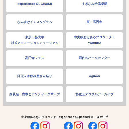
experience SUGINAMI
すぎなみ学倶楽部
なみすけインスタグラム
座・高円寺
東京工芸大学
中央線あるあるプロジェクト
杉並アニメーションミュージアム
Youtube
高円寺フェス
阿佐谷パールセンター
阿佐ヶ谷飲み屋さん祭り
ogibon
西荻窪 古本とアンティークマップ
杉並区デジタルアーカイブ
中央線あるあるプロジェクト
experience suginami
東京，偶而江戶