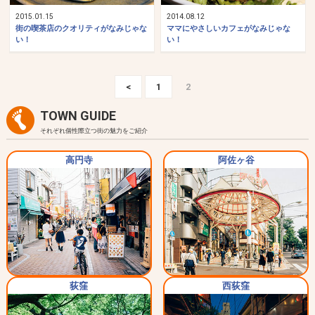
2015.01.15
2014.08.12
街の喫茶店のクオリティがなみじゃな
ママにやさしいカフェがなみじゃな
い！
い！
<
1
2
TOWN GUIDE
それぞれ個性際立つ街の魅力をご紹介
高円寺
阿佐ヶ谷
荻窪
西荻窪