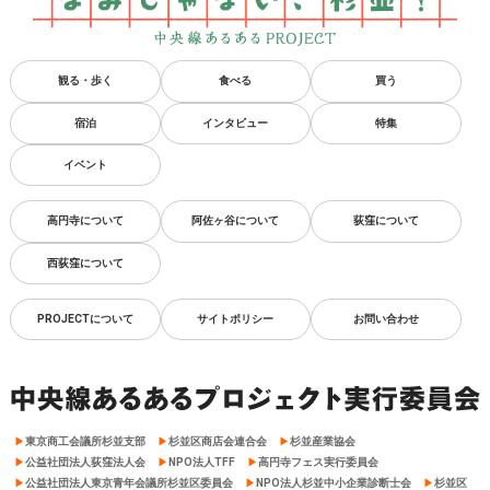
観る・歩く
食べる
買う
宿泊
インタビュー
特集
イベント
高円寺について
阿佐ヶ谷について
荻窪について
西荻窪について
PROJECTについて
サイトポリシー
お問い合わせ
東京商工会議所杉並支部
杉並区商店会連合会
杉並産業協会
公益社団法人荻窪法人会
NPO法人TFF
高円寺フェス実行委員会
公益社団法人東京青年会議所杉並区委員会
NPO法人杉並中小企業診断士会
杉並区