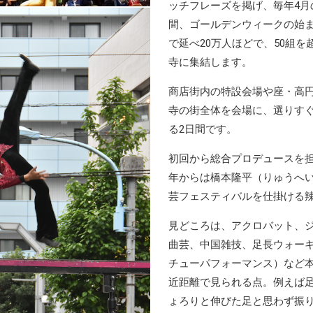
ッチフレーズを掲げ、毎年4月
間、ゴールデンウィークの始ま
で延べ20万人ほどで、50組
寺に集結します。
商店街内の特設会場や座・高
寺の街全体を会場に、選りす
る2日間です。
初回から総合プロデュースを担
年からは橋本隆平（りゅうへ
芸フェスティバルを仕掛ける
見どころは、アクロバット、
曲芸、中国雑技、足長ウォー
チューパフォーマンス）など
近距離で見られる点。例えば
ょろりと伸びた足と思わず振