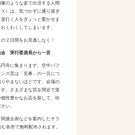
銅像のような姿で出没する人間
ンス）は、気づかずに通り過ぎ
て道行く人をぎょっと驚かせま
、わくわくしてしまいます。
この２日間をお見逃しなく！
員会 実行委員長から一言
高円寺に集まります。空中パフ
ランス芸は「見事」の一言につ
鳴りやまないほどです。会場の
ます。さまざまな芸を間近で楽
や個性豊かなお店を探して、街
ださい。
、関連企画などを案内したチラ
含む各所で無料配布されます。