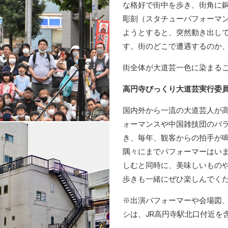
な格好で街中を歩き、街角に
彫刻（スタチューパフォーマ
ようとすると、突然動き出し
す。街のどこで遭遇するのか
街全体が大道芸一色に染まる
高円寺びっくり大道芸実行委
国内外から一流の大道芸人が
ォーマンスや中国雑技団のバ
き、毎年、観客からの拍手が
隅々にまでパフォーマーはい
しむと同時に、美味しいもの
歩きも一緒にぜひ楽しんでく
※出演パフォーマーや会場図
シは、JR高円寺駅北口付近を