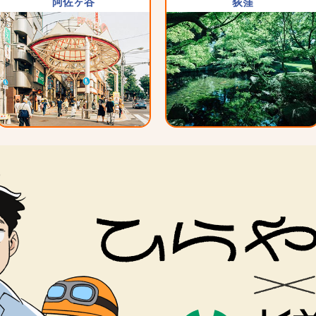
阿佐ヶ谷
荻窪