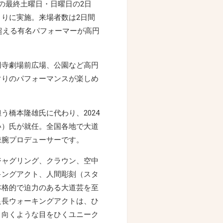
の最終土曜日・日曜日の2日
りに実施。来場者数は2日間
を超える有名パフォーマーが高円
円寺劇場前広場、公園など高円
ぐりのパフォーマンスが楽しめ
う橋本隆雄氏に代わり、2024
い）氏が就任。全国各地で大道
辣腕プロデューサーです。
ジャグリング、クラウン、空中
キングアクト、人間彫刻（スタ
本格的で迫力のある大道芸を至
足長ウォーキングアクトは、ひ
り向くような目をひくユニーク