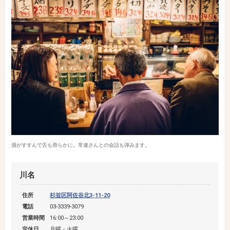
酒がすすんで舌も滑らかに。常連さんとの会話も弾みます。
川名
住所
杉並区阿佐谷北3-11-20
電話
03-3339-3079
営業時間
16:00～23:00
定休日
月曜・火曜