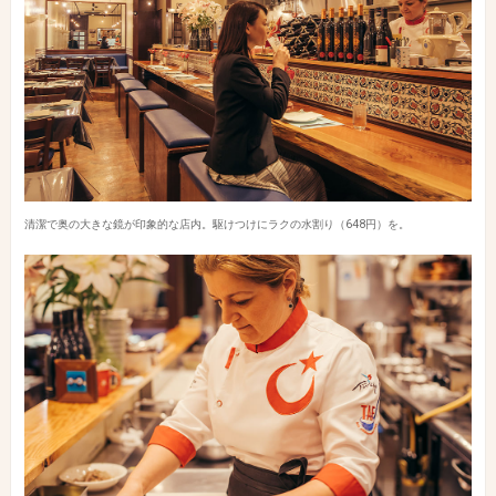
清潔で奥の大きな鏡が印象的な店内。駆けつけにラクの水割り（648円）を。