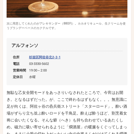
次に用意してくれたのがアレキサンダー（880円）。カカオリキュール、生クリームを使
うブランデーベースのカクテルです。
アルフォンソ
住所
杉並区阿佐谷北2-2-1
電話
03-3330-5602
営業時間
19:00～2:00
定休日
水曜
無駄な乙女全開モードをあっさりいなされたところで、今宵はお開
き。となるはずだった。が、ここで終わるはずもなく。。。無意識に
足が向くは、阿佐ヶ谷の呑兵衛ストリート「スターロード」。酔い酒
場がずらり立ち並ぶ酔いロードを千鳥足。酔えば酔うほど、割烹着女
将に会いたくなる。そんな癖（へき）も持ち合わせているあたくし
め。磁力に吸い寄せられるように「燗酒屋」の暖簾をくぐってしまっ
た。まさに小股の切れ上がったいい女の女将さんがつけてくれる燗酒