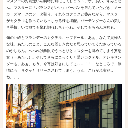
マスターのお気遣いを瞬時に無にしてしまうドアホ、あい、すみませ
ん。マスターに「バランスがいい」バーボンを選んでいただき、メー
カーズマークのソーダ割り。それをコクコクと呑みながら、マスター
がカクテルを作っていらっしゃる様を堪能。バーテンダーさんの美し
き手技、いつ観ても惚れ惚れしちゃうわ。そしてもちろんお味も。
旬の巨峰とブランデーのカクテル、セプドール。あぁ、なんて貴婦人
な味。あたしのこと、こんな麗しき女だと思っていてくださっている
のかしらん。へべれけ酔眼でうっとりとマスターを眺めてしまう妄想
女（＝あたし）。そしてさらにこっくり可愛いカクテル、アレキサン
ダーも。あぁ、もう、今宵は好きにしてぇ～～！！ なところで、無
情にも、サクッとリリースされてしまう。うん、これが現実だよ
ね。。。