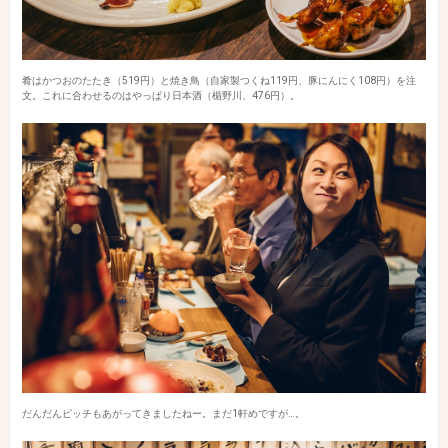
肴はかつおのたたき（519円）と焼き鳥（自家製つくね119円、豚にんにく108円）を注
文。これに合わせるのはやっぱり日本酒（楯野川、476円）。
だんだんピッチもあがってきましたねー。まだ1軒めですが…。