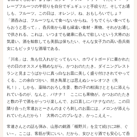
レープフルーツの半切りを自分でギュギュッと手絞りだ。そしてお通
しも、フルーツ。この日は、オレンジ。ね、おもしろいでしょ？
「酒呑みは、フルーツなんて食べないからね。うちでくらい食べても
らおうと思って」。呑兵衛から最も縁遠い食材・果物。それがお通し
で供される。これは、いつまでも健康に呑んで欲しいという大将のお
気遣い。酒を鯨飲しても美肌は保ちたい、そんな女子力の高い呑兵衛
女にもピッタリな酒場である。
「川名」は、魚も仕入れがとってもいい。ホワイトボードに書かれた
その日のオススメを眺めながら、かつおのたたき。ダイニングレスト
ランと見まごうばかりに真っ白なお皿に美しく盛り付けされてやって
くる。この余白づかい、焼き鳥屋とは思えぬシャレオツさ（失
礼！）。しかも、薬味のおろし生姜、数の子の粕漬けとともに添えら
れているのが、なんと、バナナ！ ここにも果物が。かつおのたたき
と数の子で酒をがっつり楽しんで、お口直しにバナナなのだ。この日
隣り合った常連おとーさんのまぐろ刺しのお皿には、メロンが添えら
れていたんだから！ 大将のこのブレなさ、かっこええ～。
常連さんとの話も弾み、山形の銘酒「楯野川」を立て続けに2杯、ぐ
い～。ここは、客筋が実にいい。だから、女ひとり酒でも安心して呑