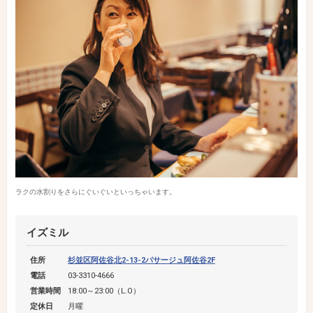
ラクの水割りをさらにぐいぐいといっちゃいます。
イズミル
住所
杉並区阿佐谷北2-13-2パサージュ阿佐谷2F
電話
03-3310-4666
営業時間
18:00～23:00（L.O）
定休日
月曜