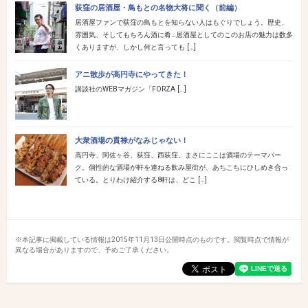
荻窪の居酒屋・鳥もとの名物大将に聞く（前編）
居酒屋ファンで荻窪の鳥もとを知らない人はもぐりでしょう。歴史、
雰囲気、そしてもちろん酒に肴…居酒屋としてのこのお店の魅力は数多
くありますが、しかし何と言っても […]
アニ散歩が高円寺にやってきた！
講談社のWEBマガジン「FORZA […]
大衆酒場の貫禄がなみじゃない！
高円寺、阿佐ヶ谷、荻窪、西荻窪。まさにここは酒場のテーマパー
ク。個性的な酒場が軒を連ねる飲み屋街が、あちこちにひしめき合っ
ている。とりわけ紹介する8軒は、どこ […]
※本記事に掲載している情報は2015年11月13日公開時点のものです。閲覧時点で情報が
異なる場合がありますので、予めご了承ください。