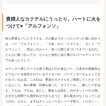
貴婦人なカクテルにうっとり。ハートに火を
つけて♥「アルフォンソ」
肉も野菜もパンにライスも。〆の飯までがっつりとやった後に向かう
は、バー「アルフォンソ」。「川名」から「イズミル」、そして「ア
ルフォンソ」。実はこのルート、徐々に駅に近づいてきているのだ。
どんなに酔っ払っても、ちゃんと改札に辿り着けるゴールデンコース
でもあったりして。
カウンター席とテーブル席２席ほどの小体なバー。六本木や西麻布な
どでもバーを経営されているマスターが、バーテンダーさんとして立
たれているお店。この日は、季節のカクテルをご用意してくださって
いるという。秋の果物・巨峰を使った「セプドール」。嬉しいですね
え。でもね、でもね。あたし、隙あらば呑む、のがモットーの人間。
わずかな時間でも酒空白ができちまうと、落ち着きがなくなってしま
うのだ。だから、まずはさくっとバーボンソーダ割り、ください～。