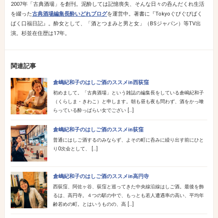
2007年「古典酒場」を創刊。泥酔しては記憶喪失、そんな日々の呑んだくれ生活
を綴った
古典酒場編集長酔いどれブログ
を運営中。著書に『Tokyoぐびぐびばく
ばく口福日記』。酔女として、「酒とつまみと男と女」（BSジャパン）等TV出
演。杉並在住歴は17年。
関連記事
倉嶋紀和子のはしご酒のススメin西荻窪
初めまして。「古典酒場」という雑誌の編集長をしている倉嶋紀和子
（くらしま・きわこ）と申します。朝も昼も夜も問わず、酒をかっ喰
らっている酔っぱらい女でござい […]
倉嶋紀和子のはしご酒のススメin荻窪
普通にはしご酒するのみならず、よその町に呑みに繰り出す前にひと
り0次会として、 […]
倉嶋紀和子のはしご酒のススメin高円寺
西荻窪、阿佐ヶ谷、荻窪と巡ってきた中央線沿線はしご酒。最後を飾
るは、高円寺。４つの駅の中で、もっとも若人遭遇率の高い、平均年
齢若めの町。とはいうものの、高 […]