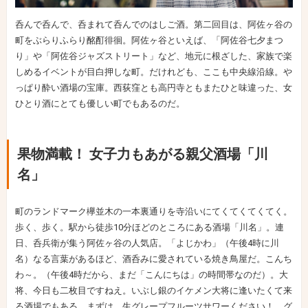
呑んで呑んで、呑まれて呑んでのはしご酒。第二回目は、阿佐ヶ谷の
町をぶらりふらり酩酊徘徊。阿佐ヶ谷といえば、「阿佐谷七夕まつ
り」や「阿佐谷ジャズストリート」など、地元に根ざした、家族で楽
しめるイベントが目白押しな町。だけれども、ここも中央線沿線。や
っぱり酔い酒場の宝庫。西荻窪とも高円寺ともまたひと味違った、女
ひとり酒にとても優しい町でもあるのだ。
果物満載！ 女子力もあがる親父酒場「川
名」
町のランドマーク欅並木の一本裏通りを寺沿いにてくてくてくてく。
歩く、歩く。駅から徒歩10分ほどのところにある酒場「川名」。連
日、呑兵衛が集う阿佐ヶ谷の人気店。「よじかわ」（午後4時に川
名）なる言葉があるほど、酒呑みに愛されている焼き鳥屋だ。こんち
わ～。（午後4時だから、まだ「こんにちは」の時間帯なのだ）。大
将、今日も二枚目ですねえ。いぶし銀のイケメン大将に逢いたくて来
る酒場でもある。まずは、生グレープフルーツサワーください！ グ