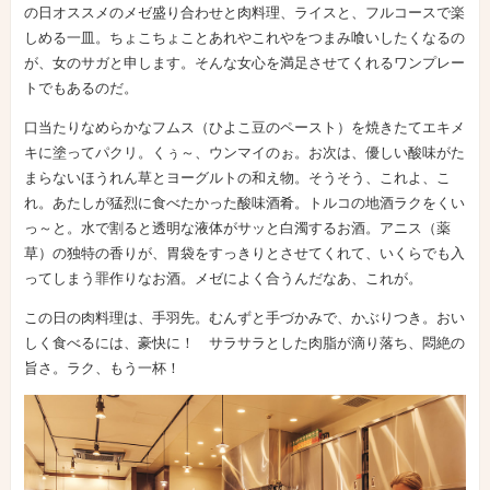
の日オススメのメゼ盛り合わせと肉料理、ライスと、フルコースで楽
しめる一皿。ちょこちょことあれやこれやをつまみ喰いしたくなるの
が、女のサガと申します。そんな女心を満足させてくれるワンプレー
トでもあるのだ。
口当たりなめらかなフムス（ひよこ豆のペースト）を焼きたてエキメ
キに塗ってパクリ。くぅ～、ウンマイのぉ。お次は、優しい酸味がた
まらないほうれん草とヨーグルトの和え物。そうそう、これよ、こ
れ。あたしが猛烈に食べたかった酸味酒肴。トルコの地酒ラクをくい
っ～と。水で割ると透明な液体がサッと白濁するお酒。アニス（薬
草）の独特の香りが、胃袋をすっきりとさせてくれて、いくらでも入
ってしまう罪作りなお酒。メゼによく合うんだなあ、これが。
この日の肉料理は、手羽先。むんずと手づかみで、かぶりつき。おい
しく食べるには、豪快に！ サラサラとした肉脂が滴り落ち、悶絶の
旨さ。ラク、もう一杯！