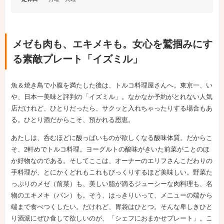
メゼも肉も、エキメキも。女心を鷲掴みにす
る素敵プレート「イズミル」
魚＆焼き鳥で小腹を満たした後は、トルコ料理屋さんへ。東京一、い
や、日本一美味と評判の「イズミル」。なかなか予約がとれない人気
店だけれど、ひとりだったら、サクッと入れちゃったりする場合もあ
る。ひとり酒だからこそ、預かれる恩恵。
あたしは、呑むほどに酸っぱいものが欲しくなる酸味体質。だからこ
そ、2軒めでトルコ料理。ヨーグルトの酸味がきいた前菜がことのほ
か好物なのである。そしてここは、オーナーのエリフさんこだわりの
手料理が、とにかくどれもこれもびっくりするほど美味しい。野菜た
っぷりのメゼ（前菜）も、美しい脂が滴るジューシーな肉料理も、名
物のエキメキ（パン）も。そう、はっきりいって、メニューの端から
端まで食べつくしたい。だけれど、胃袋はひとつ。そんな卑しきひと
り酒派にぜひ食して欲しいのが、「シェフにおまかせプレート」。こ