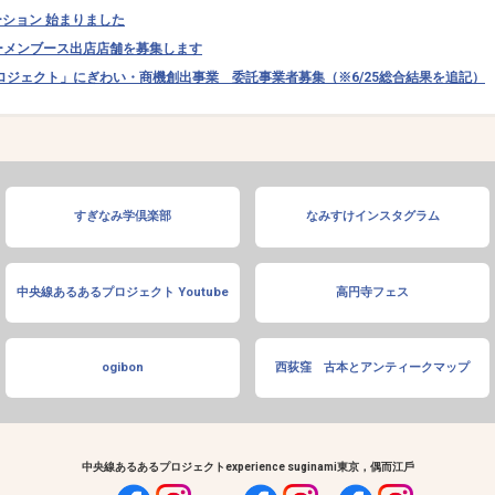
ーション 始まりました
ラーメンブース出店店舗を募集します
ロジェクト」にぎわい・商機創出事業 委託事業者募集（※6/25総合結果を追記）
すぎなみ学倶楽部
なみすけインスタグラム
中央線あるあるプロジェクト Youtube
高円寺フェス
ogibon
西荻窪 古本とアンティークマップ
中央線あるあるプロジェクト
experience suginami
東京，偶而江戶