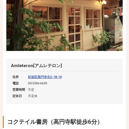
Amleteron[アムレテロン]
住所
杉並区高円寺北2-18-10
電話
03-5356-6639
営業時間
不定
定休日
不定休
コクテイル書房（高円寺駅徒歩6分）