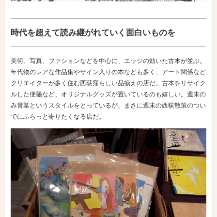
時代を超えて読み継がれていく面白いものを
美術、写真、ファションなどを中心に、エッジの効いた古本が並ぶ。
年代物のレアな作品集やサイン入りの本なども多く、アート関係など
クリエイターが多く住む西荻窪らしい品揃えの店だ。古本をリサイク
ルした便箋など、オリジナルグッズが置いているのも嬉しい。週末の
み営業というスタイルをとっているが、まさに週末の西荻散策のつい
でにふらっと寄りたくなる店だ。