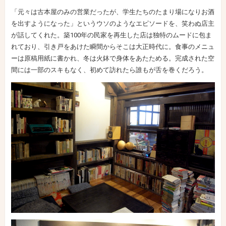
「元々は古本屋のみの営業だったが、学生たちのたまり場になりお酒
を出すようになった」というウソのようなエピソードを、笑わぬ店主
が話してくれた。築100年の民家を再生した店は独特のムードに包ま
れており、引き戸をあけた瞬間からそこは大正時代に。食事のメニュ
ーは原稿用紙に書かれ、冬は火鉢で身体をあたためる。完成された空
間には一部のスキもなく、初めて訪れたら誰もが舌を巻くだろう。