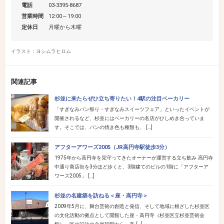
電話
03-3395-8687
営業時間
12:00～19:00
定休日
月曜から木曜
イラスト：ヨシムラヒロム
関連記事
杉並に来たらぜひ立ち寄りたい！4駅の注目ベーカリー
「すぎなみパン祭り・すぎなみスイーツフェア」といったイベントが
開催されるなど、杉並にはベーカリーの名店がひしめき合っていま
す。そこでは、パンの焼き色も種類も、 […]
アフターアワーズ2005（JR高円寺駅徒歩3分）
1975年から高円寺を見守ってきたオーナーが運営する立ち飲み 高円寺
中通り商店街を3分ほど歩くと、3階建てのビルの1階に「アフターア
ワーズ2005」 […]
杉並の名建築を訪ねる＜座・高円寺＞
2009年5月に、舞台芸術の創造と発信、そして地域に根ざした杉並区
の文化活動の拠点として開館した座・高円寺（杉並区立杉並芸術会