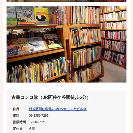
古書コンコ堂（JR阿佐ケ谷駅徒歩6分）
住所
杉並区阿佐谷北2-38-22キリンヤビル1F
電話
03-5356-7283
営業時間
12:00～22:00
定休日
火曜