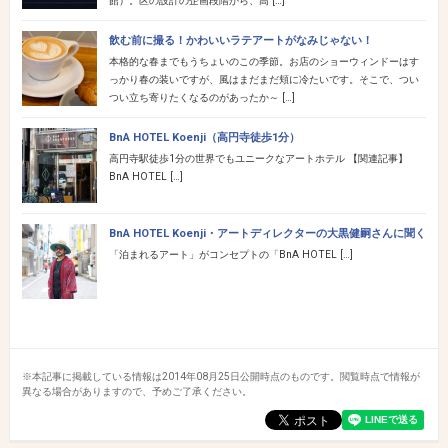
館）。区の設計の企画段階から、高 […]
飲む前に撮る！かわいいラテアートがなみじゃない！
本格的な春までもうちょいのこの季節。お店のショーウィンドーはす
っかり春の装いですが、風はまだまだ頬に冷たいです。そこで、つい
つい立ち寄りたくなるのがあったか～ […]
BnA HOTEL Koenji（高円寺徒歩1分）
高円寺駅徒歩1分の世界でもユニークなアートホテル 【関連記事】
BnA HOTEL […]
BnA HOTEL Koenji・アートディレクターの大黒健嗣さんに聞く
「泊まれるアート」がコンセプトの「BnA HOTEL […]
※本記事に掲載している情報は2014年08月25日公開時点のものです。閲覧時点で情報が
異なる場合がありますので、予めご了承ください。