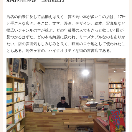
店名の由来に反して品揃えは良く、質の高い本が多いこの店は、17坪
と手ごろな広さ。そこに、文学、漫画、デザイン、絵本、写真集など
幅広いジャンルの本が並ぶ。どの年齢層の人でもきっと欲しい1冊が
見つかるはずだ。どの本も綺麗に扱われ、リーズナブルなのもありが
たい。店の雰囲気もしみじみと良く、映画のロケ地として使われたこ
ともある。阿佐ヶ谷の、ハイクオリティな街の古書店である。