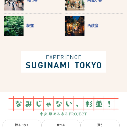
高円寺
阿佐ヶ谷
荻窪
西荻窪
観る・歩く
食べる
買う