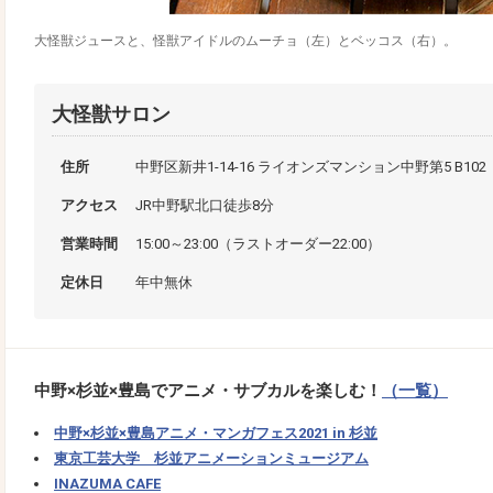
大怪獣ジュースと、怪獣アイドルのムーチョ（左）とベッコス（右）。
大怪獣サロン
住所
中野区新井1-14-16 ライオンズマンション中野第5 B102
アクセス
JR中野駅北口徒歩8分
営業時間
15:00～23:00（ラストオーダー22:00）
定休日
年中無休
中野×杉並×豊島でアニメ・サブカルを楽しむ！
（一覧）
中野×杉並×豊島アニメ・マンガフェス2021 in 杉並
東京工芸大学 杉並アニメーションミュージアム
INAZUMA CAFE