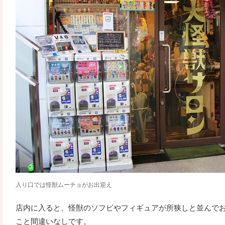
⼊り⼝では怪獣ムーチョがお出迎え
店内に入ると、怪獣のソフビやフィギュアが所狭しと並んで
こと間違いなしです。