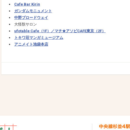
Cafe Bar Kirin
ガンダムモニュメント
中野ブロードウェイ
大怪獣サロン
ufotable Cafe（1F）／マチ★アソビCAFE東京（2F）
トキワ荘マンガミュージアム
アニメイト池袋本店